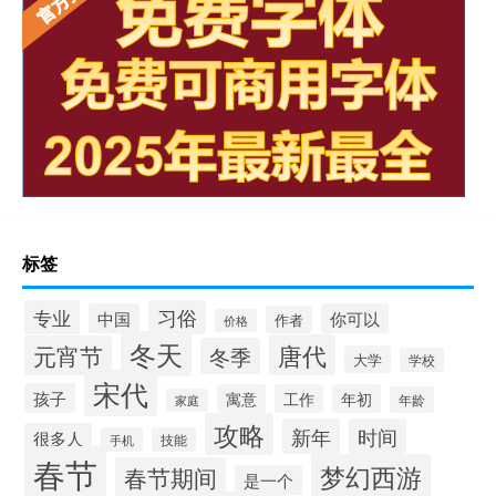
标签
习俗
专业
中国
你可以
作者
价格
冬天
唐代
元宵节
冬季
大学
学校
宋代
孩子
寓意
工作
年初
年龄
家庭
攻略
新年
时间
很多人
手机
技能
春节
梦幻西游
春节期间
是一个