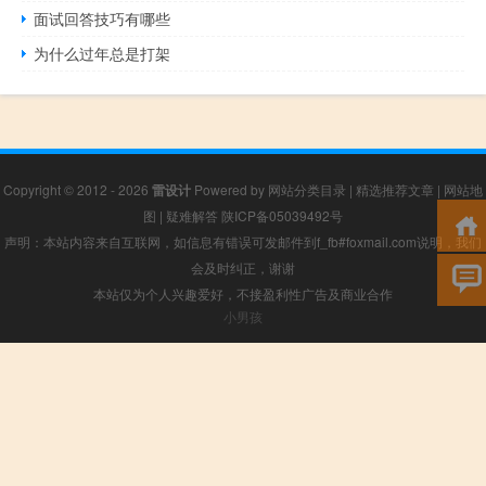
面试回答技巧有哪些
为什么过年总是打架
Copyright © 2012 - 2026
雷设计
Powered by
网站分类目录
|
精选推荐文章
|
网站地
图
|
疑难解答
陕ICP备05039492号
声明：本站内容来自互联网，如信息有错误可发邮件到f_fb#foxmail.com说明，我们
会及时纠正，谢谢
本站仅为个人兴趣爱好，不接盈利性广告及商业合作
小男孩