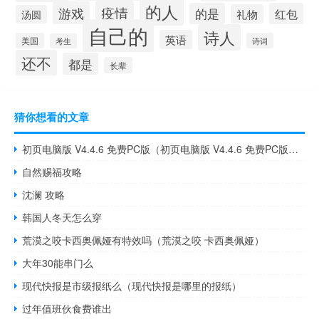
的人
疫情
游戏
的是
红包
礼物
汤圆
自己的
诗人
英语
美国
诗词
考生
还不
都是
长辈
猜你想看的文章
初页电脑版 V4.4.6 免费PC版（初页电脑版 V4.4.6 免费PC版功能简介）
自然赐福攻略
沈澜 攻略
韩国人冬天怎么穿
荒漠之咬卡西奥佩娅有特效吗（荒漠之咬 卡西奥佩娅）
大年30能串门么
现代快报是市级报纸么（现代快报是哪里的报纸）
过年值班伙食费谁出