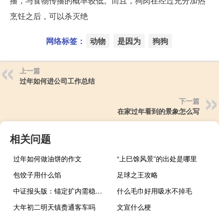
播，与食物传播的概率较低。而且，狗肉在经过充分加热
烹饪之后，可以杀灭绝
网络标签：
动物
是因为
狗狗
上一篇
过年如何进公司工作总结
下一篇
在家过年看到的景象怎么写
相关问题
过年如何做油饼的作文
“上巳馀风景”的出处是哪里
包饺子用什么馅
足球之王攻略
中证报头版：锚定扩内需稳增长宏观政策协同发力
什么毛巾好用吸水不掉毛
大年初二明天镇赉通客车吗
文宣什么梗