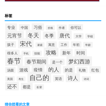
标签
习俗
专业
中国
你可以
作者
价格
冬天
唐代
元宵节
冬季
大学
学校
宋代
孩子
寓意
工作
年初
年龄
家庭
攻略
新年
时间
很多人
手机
技能
春节
梦幻西游
春节期间
是一个
的人
疫情
游戏
的是
红包
礼物
汤圆
自己的
诗人
英语
美国
诗词
考生
还不
都是
长辈
猜你想看的文章