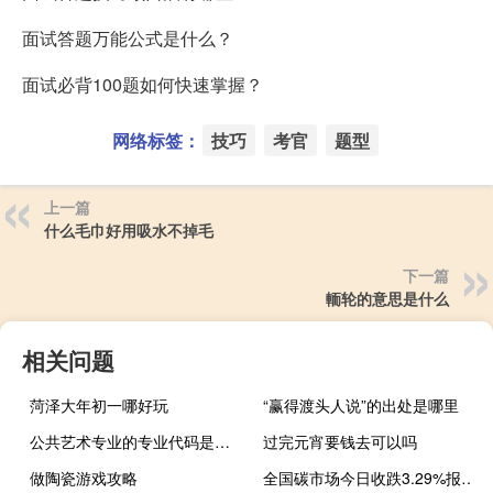
面试答题万能公式是什么？
面试必背100题如何快速掌握？
网络标签：
技巧
考官
题型
上一篇
什么毛巾好用吸水不掉毛
下一篇
輀轮的意思是什么
相关问题
菏泽大年初一哪好玩
“赢得渡头人说”的出处是哪里
公共艺术专业的专业代码是什么
过完元宵要钱去可以吗
做陶瓷游戏攻略
全国碳市场今日收跌3.29%报72.30元/吨