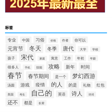
标签
习俗
专业
中国
你可以
作者
价格
冬天
唐代
元宵节
冬季
大学
学校
宋代
孩子
寓意
工作
年初
年龄
家庭
攻略
新年
时间
很多人
手机
技能
春节
梦幻西游
春节期间
是一个
的人
疫情
游戏
的是
红包
礼物
汤圆
自己的
诗人
英语
美国
诗词
考生
还不
都是
长辈