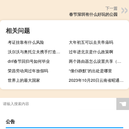
下一篇
春节深圳有什么好玩的公园
相关问题
考证挂靠有什么风险
大年初五可以去关帝庙吗
沃尔沃与奥托立夫携手打造自主技术
过年进北京是什么政策啊
dnf春节回归号如何毕业
两个路由器怎么设置共享（两个路由器怎么设置）
荣昌劳动局过年放假吗
“僮仆静默”的出处是哪里
世界上的最大国家
2023年10月20日云南省昭通市疫情大数据-今日/今天疫情全网搜索最新实时消息动态情况通知播报
☚
公告