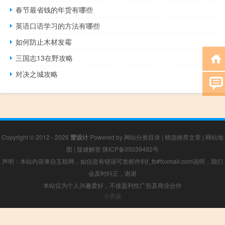
春节最省钱的年货有哪些
英语口语学习的方法有哪些
如何防止木材发霉
三国志13在野攻略
对决之城攻略
Copyright © 2012 - 2026
雷设计
Powered by
网站分类目录
|
精选推荐文章
|
网站地
图
|
疑难解答
陕ICP备05039492号
声明：本站内容来自互联网，如信息有错误可发邮件到f_fb#foxmail.com说明，我们
会及时纠正，谢谢
本站仅为个人兴趣爱好，不接盈利性广告及商业合作
小男孩