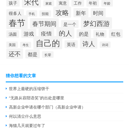
宋代
孩子
寓意
工作
年初
年龄
家庭
攻略
新年
时间
很多人
手机
技能
春节
梦幻西游
春节期间
是一个
的人
疫情
游戏
的是
红包
礼物
汤圆
自己的
诗人
英语
美国
诗词
考生
还不
都是
长辈
猜你想看的文章
世界上最硬的压缩饼干
“无路从容陪语笑”的出处是哪里
高新企业申请在哪个部门（高新企业申请）
何以清尘什么意思
海猫几天就要过年了