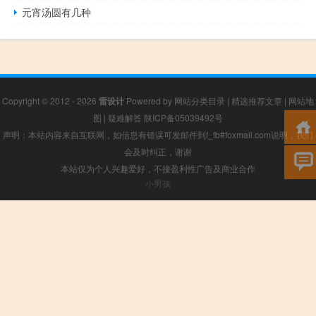
元宵汤圆有几种
Copyright © 2012 - 2026
雷设计
Powered by
网站分类目录
|
精选推荐文章
|
网站地
图
|
疑难解答
陕ICP备05039492号
声明：本站内容来自互联网，如信息有错误可发邮件到f_fb#foxmail.com说明，我们
会及时纠正，谢谢
本站仅为个人兴趣爱好，不接盈利性广告及商业合作
小男孩