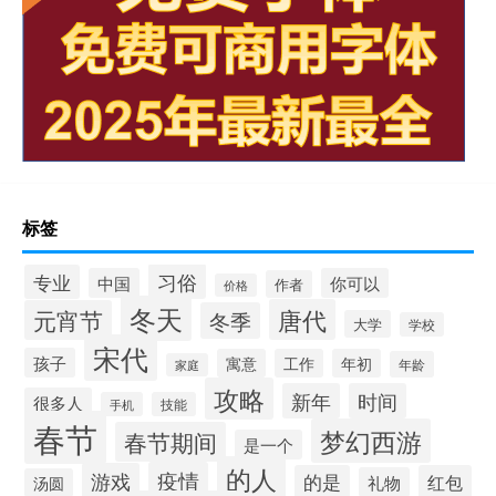
标签
习俗
专业
中国
你可以
作者
价格
冬天
唐代
元宵节
冬季
大学
学校
宋代
孩子
寓意
工作
年初
年龄
家庭
攻略
新年
时间
很多人
手机
技能
春节
梦幻西游
春节期间
是一个
的人
疫情
游戏
的是
红包
礼物
汤圆