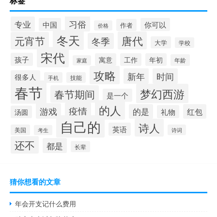
标签
习俗
专业
中国
你可以
作者
价格
冬天
唐代
元宵节
冬季
大学
学校
宋代
孩子
寓意
工作
年初
年龄
家庭
攻略
新年
时间
很多人
手机
技能
春节
梦幻西游
春节期间
是一个
的人
疫情
游戏
的是
红包
礼物
汤圆
自己的
诗人
英语
美国
诗词
考生
还不
都是
长辈
猜你想看的文章
年会开支记什么费用