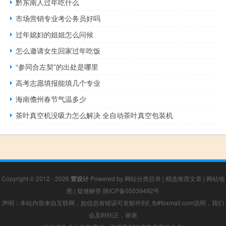
黔东南人过年吃什么
市场营销专业考公务员好吗
过年媳妇的姐姐怎么问候
怎么邀请女生回家过年吃饭
“参同合左契”的出处是哪里
高考志愿填报能填几个专业
海南儋州春节气温多少
茶叶真空机没吸力怎么解决 全自动茶叶真空包装机
Copyright © 2012 - 2026
雷设计
Powered by
网站分类目录
|
精选推荐文章
|
网站地
图
|
疑难解答
陕ICP备05039492号
声明：本站内容来自互联网，如信息有错误可发邮件到f_fb#foxmail.com说明，我们
会及时纠正，谢谢