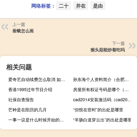
网络标签：
二十
并在
是由
上一篇
蚕蛾怎么画
下一篇
猴头菇能炒着吃吗
相关问题
爱奇艺自动续费怎么取消 如何取消爱奇艺的自动续费服务
孙东海个人资料简介（合肥市气象局简介）
香港1995过年节目介绍
房屋所有权证号码是哪个（房产证上哪个是房产证号）
社保自查报告
cad2014安装激活码（cad2014激活码是多少）
芒种是在阳历的几月
“但恨在世时”的出处是哪里
一事一议是什么时候开始的（一事一议是什么意思）
“羊肠白道穿云出”的出处是哪里