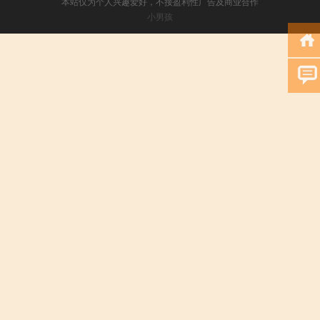
本站仅为个人兴趣爱好，不接盈利性广告及商业合作
小男孩