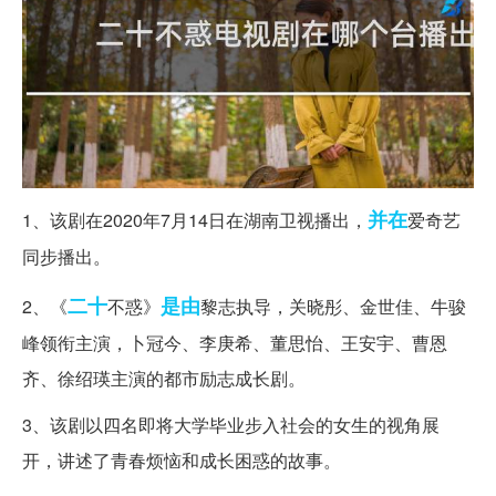
并在
1、该剧在2020年7月14日在湖南卫视播出，
爱奇艺
同步播出。
二十
是由
2、《
不惑》
黎志执导，关晓彤、金世佳、牛骏
峰领衔主演，卜冠今、李庚希、董思怡、王安宇、曹恩
齐、徐绍瑛主演的都市励志成长剧。
3、该剧以四名即将大学毕业步入社会的女生的视角展
开，讲述了青春烦恼和成长困惑的故事。