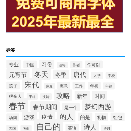
标签
习俗
专业
中国
你可以
作者
价格
冬天
唐代
元宵节
冬季
大学
学校
宋代
孩子
寓意
工作
年初
年龄
家庭
攻略
新年
时间
很多人
手机
技能
春节
梦幻西游
春节期间
是一个
的人
疫情
游戏
的是
红包
礼物
汤圆
自己的
诗人
英语
美国
诗词
考生