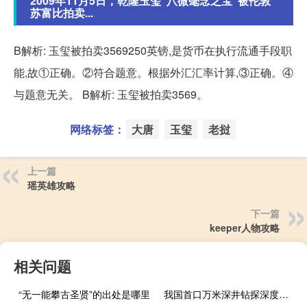
2009年11月5日，乾隆玉玺“八微毫念之宝”被伦敦
苏富比拍卖...
B解析: 玉玺被拍卖3569250英镑,是货币在执行流通手段职
能,故①正确。②符合题意。根据外汇汇率计算,③正确。④
与题意无关。 B解析: 玉玺被拍卖3569。
网络标签：
大唐
玉玺
老挝
上一篇
瑶英雄攻略
下一篇
keeper人物攻略
相关问题
“无一能攀古圣贤”的出处是哪里
我国首口万米深井钻探深度突破8000米