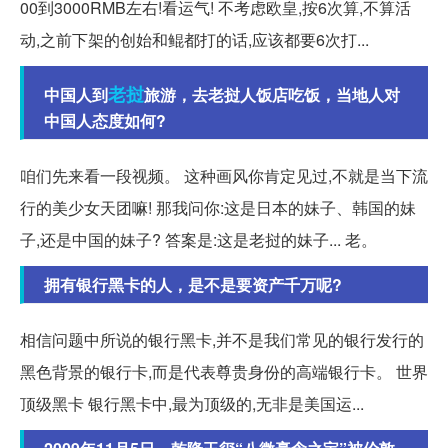
00到3000RMB左右!看运气! 不考虑欧皇,按6次算,不算活
动,之前下架的创始和鲲都打的话,应该都要6次打...
老挝
中国人到
旅游，去老挝人饭店吃饭，当地人对
中国人态度如何?
咱们先来看一段视频。 这种画风你肯定见过,不就是当下流
行的美少女天团嘛! 那我问你:这是日本的妹子、韩国的妹
子,还是中国的妹子? 答案是:这是老挝的妹子... 老。
拥有银行黑卡的人，是不是要资产千万呢?
相信问题中所说的银行黑卡,并不是我们常见的银行发行的
黑色背景的银行卡,而是代表尊贵身份的高端银行卡。 世界
顶级黑卡 银行黑卡中,最为顶级的,无非是美国运...