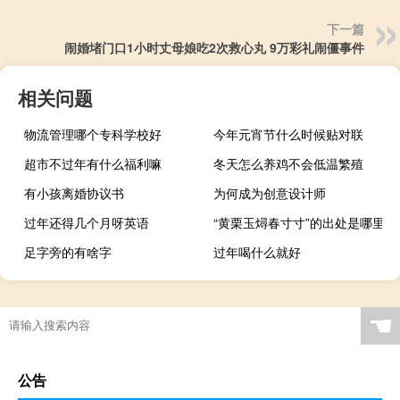
下一篇
闹婚堵门口1小时丈母娘吃2次救心丸 9万彩礼闹僵事件
相关问题
物流管理哪个专科学校好
今年元宵节什么时候贴对联
超市不过年有什么福利嘛
冬天怎么养鸡不会低温繁殖
有小孩离婚协议书
为何成为创意设计师
过年还得几个月呀英语
“黄栗玉燖春寸寸”的出处是哪里
足字旁的有啥字
过年喝什么就好
☚
公告