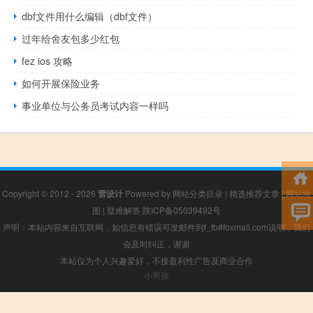
dbf文件用什么编辑（dbf文件）
过年给舍友包多少红包
fez ios 攻略
如何开展保险业务
事业单位与公务员考试内容一样吗
Copyright © 2012 - 2026
雷设计
Powered by
网站分类目录
|
精选推荐文章
|
网站地
图
|
疑难解答
陕ICP备05039492号
声明：本站内容来自互联网，如信息有错误可发邮件到f_fb#foxmail.com说明，我们
会及时纠正，谢谢
本站仅为个人兴趣爱好，不接盈利性广告及商业合作
小男孩