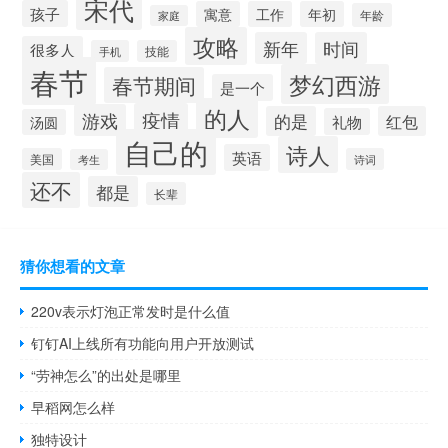
宋代
孩子
寓意
工作
年初
年龄
家庭
攻略
新年
时间
很多人
手机
技能
春节
梦幻西游
春节期间
是一个
的人
疫情
游戏
的是
红包
礼物
汤圆
自己的
诗人
英语
美国
诗词
考生
还不
都是
长辈
猜你想看的文章
220v表示灯泡正常发时是什么值
钉钉AI上线所有功能向用户开放测试
“劳神怎么”的出处是哪里
早稻网怎么样
独特设计