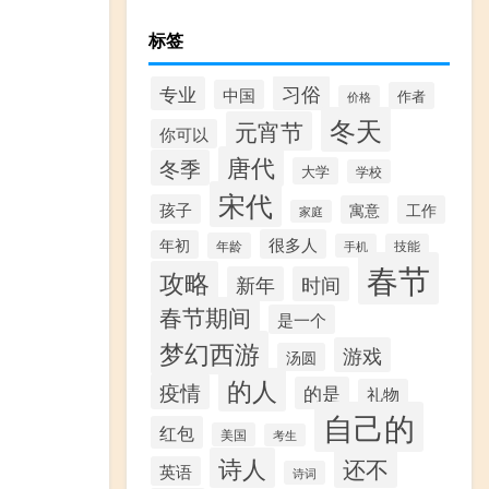
标签
习俗
专业
中国
作者
价格
冬天
元宵节
你可以
唐代
冬季
大学
学校
宋代
孩子
寓意
工作
家庭
很多人
年初
年龄
手机
技能
春节
攻略
新年
时间
春节期间
是一个
梦幻西游
游戏
汤圆
的人
疫情
的是
礼物
自己的
红包
美国
考生
诗人
还不
英语
诗词