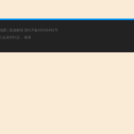
地图
|
疑难解答
陕ICP备05039492号
，我们会及时纠正，谢谢