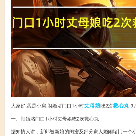
丈母娘
救心丸
大家好,我是小房,闹婚堵门口1小时
吃2次
9
一、闹婚堵门口1小时丈母娘吃2次救心丸
据知情人讲，新郎被新娘的闺蜜及部分家人婚闹堵门一个