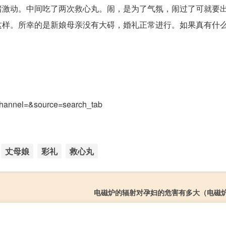
绪激动。中间吃了两次救心丸。闹，是为了气氛，闹过了可就要
这样。所幸的是新娘母亲没有大碍，婚礼正常进行。如果真有什
?channel=&source=search_tab
丈母娘
彩礼
救心丸
电磁炉的辐射对孕妇的危害有多大（电磁