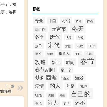
出事了，婚
标签
么事，这将
习俗
专业
中国
作者
价格
冬天
元宵节
你可以
唐代
冬季
大学
学校
宋代
孩子
寓意
工作
家庭
很多人
年初
年龄
手机
技能
春节
攻略
新年
时间
春节期间
是一个
梦幻西游
游戏
汤圆
的人
疫情
的是
下一篇
礼物
炉的辐射）
自己的
红包
美国
考生
诗人
还不
英语
诗词