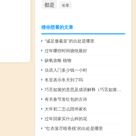
都是
长辈
猜你想看的文章
“诚足傲羲皇”的出处是哪里
过年哪些时间烧纸最好
缺氧攻略 植物
法语入门多少钱一小时
冬至表示冬天到了吗
巧舌如簧的意思及成语解释（巧舌如簧的意思）
有关春节发红包的古诗
大年初二怎么陪伴家长
过年回家买什么样的花
“红衣落尽暗香残”的出处是哪里