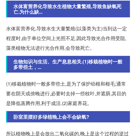
水体富营养化导致水生植物大量繁殖,导致鱼缺氧死
亡.为什么缺...
水体富营养化,导致水生大量繁殖(以藻类为主)当到达一定
程度时,由于单位空间上光照不足,因此导致光合作用受阻,
藻类植物无法进行光合作用,会导致死亡。
生物知识与生活、生产息息相关.(1)移栽植物时一般
多带些土，...
(1)移栽植物时一般多带些土,是为了保护幼根和根毛;通常
要在阴天或傍晚进行,必要时去掉一些枝叶,并遮荫,其目的
是降低蒸腾作用,利于成活.(2)家庭养花。
卧室里摆好多绿植晚上会不会缺氧?
所以植物晚上是会放出二氧化碳的,晚上是这个过程的逆过