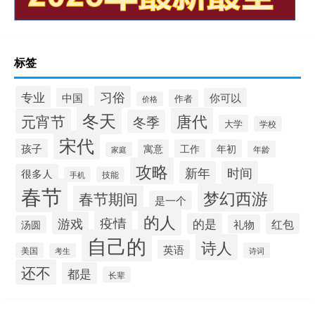
标签
习俗
专业
中国
你可以
作者
价格
冬天
唐代
元宵节
冬季
大学
学校
宋代
孩子
寓意
工作
年初
年龄
家庭
攻略
新年
时间
很多人
手机
技能
春节
梦幻西游
春节期间
是一个
的人
疫情
游戏
的是
红包
礼物
汤圆
自己的
诗人
英语
美国
诗词
考生
还不
都是
长辈