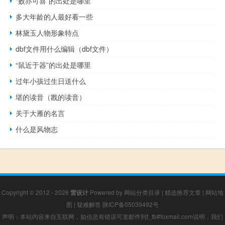
“败亦可喜”的出处是哪里
多大年龄的人最好看一些
林黛玉人物形象特点
dbf文件用什么编辑（dbf文件）
“鼠近于器”的出处是哪里
过年小孩过生日送什么
堪的读音（戡的读音）
关于大雁的名言
什么是风物志
Copyright © 2012 - 2026
雷设计
Powered by
网站分类目录
|
精选推荐文章
|
网站地
图
|
疑难解答
陕ICP备05039492号
声明：本站内容来自互联网，如信息有错误可发邮件到f_fb#foxmail.com说明，我们