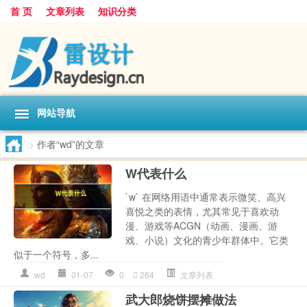
首 页
文章列表
知识分类
网站导航
>
作者“wd”的文章
W代表什么
`w` 在网络用语中通常表示微笑、高兴
喜悦之类的表情，尤其常见于喜欢动
漫、游戏等ACGN（动画、漫画、游
戏、小说）文化的青少年群体中。它类
似于一个符号，多...
wd
01-07
0
264
文章列表
武大郎烧饼摆摊做法