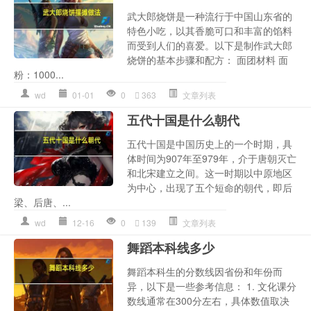
武大郎烧饼是一种流行于中国山东省的
特色小吃，以其香脆可口和丰富的馅料
而受到人们的喜爱。以下是制作武大郎
烧饼的基本步骤和配方： 面团材料 面
粉：1000...
wd
01-01
0
363
文章列表
五代十国是什么朝代
五代十国是中国历史上的一个时期，具
体时间为907年至979年，介于唐朝灭亡
和北宋建立之间。这一时期以中原地区
为中心，出现了五个短命的朝代，即后
梁、后唐、...
wd
12-16
0
139
文章列表
舞蹈本科线多少
舞蹈本科生的分数线因省份和年份而
异，以下是一些参考信息： 1. 文化课分
数线通常在300分左右，具体数值取决