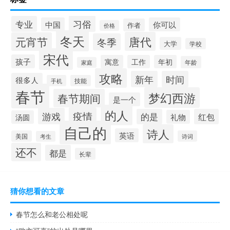
习俗
专业
中国
你可以
作者
价格
冬天
唐代
元宵节
冬季
大学
学校
宋代
孩子
寓意
工作
年初
年龄
家庭
攻略
新年
时间
很多人
手机
技能
春节
梦幻西游
春节期间
是一个
的人
疫情
游戏
的是
红包
礼物
汤圆
自己的
诗人
英语
美国
诗词
考生
还不
都是
长辈
猜你想看的文章
春节怎么和老公相处呢