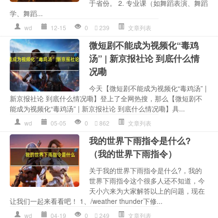
于省份。 2. 专业课（如舞蹈表演、舞蹈
学、舞蹈...
wd
12-15
0
239
文章列表
微短剧不能成为视频化“毒鸡
汤” | 新京报社论 到底什么情
况嘞
今天【微短剧不能成为视频化“毒鸡汤” |
新京报社论 到底什么情况嘞】登上了全网热搜，那么【微短剧不
能成为视频化“毒鸡汤” | 新京报社论 到底什么情况嘞】具...
wd
05-05
0
862
文章列表
我的世界下雨指令是什么?
（我的世界下雨指令）
关于我的世界下雨指令是什么?，我的
世界下雨指令这个很多人还不知道，今
天小六来为大家解答以上的问题，现在
让我们一起来看看吧！ 1、/weather thunder下修...
wd
04-19
0
249
文章列表