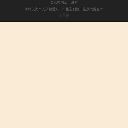
会及时纠正，谢谢
本站仅为个人兴趣爱好，不接盈利性广告及商业合作
小男孩