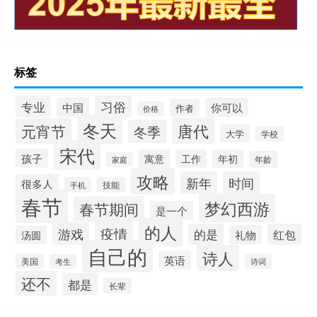
标签
习俗
专业
中国
你可以
作者
价格
冬天
唐代
元宵节
冬季
大学
学校
宋代
孩子
寓意
工作
年初
年龄
家庭
攻略
新年
时间
很多人
手机
技能
春节
梦幻西游
春节期间
是一个
的人
疫情
游戏
的是
红包
礼物
汤圆
自己的
诗人
英语
美国
诗词
考生
还不
都是
长辈