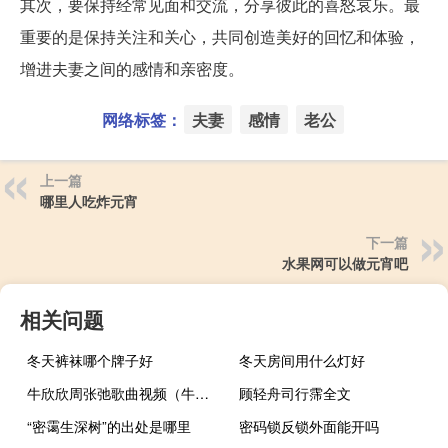
其次，要保持经常见面和交流，分享彼此的喜怒哀乐。最
重要的是保持关注和关心，共同创造美好的回忆和体验，
增进夫妻之间的感情和亲密度。
网络标签：
夫妻
感情
老公
上一篇
哪里人吃炸元宵
下一篇
水果网可以做元宵吧
相关问题
冬天裤袜哪个牌子好
冬天房间用什么灯好
牛欣欣周张弛歌曲视频（牛欣欣周张弛接吻）
顾轻舟司行霈全文
“密霭生深树”的出处是哪里
密码锁反锁外面能开吗