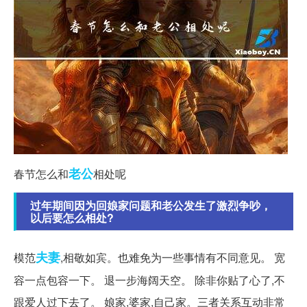
老公
春节怎么和
相处呢
过年期间因为回娘家问题和老公发生了激烈争吵，
以后要怎么相处?
夫妻
模范
,相敬如宾。也难免为一些事情有不同意见。 宽
容一点包容一下。 退一步海阔天空。 除非你贴了心了,不
跟爱人过下去了。 娘家,婆家,自己家。三者关系互动非常