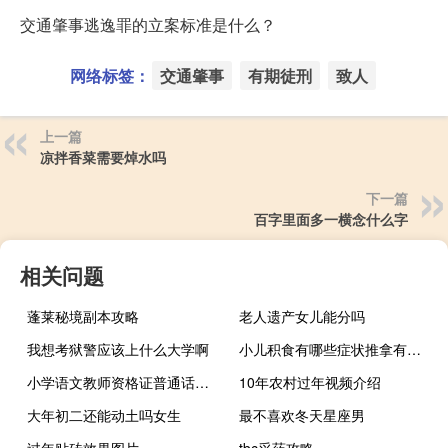
交通肇事逃逸罪的立案标准是什么？
网络标签：
交通肇事
有期徒刑
致人
上一篇
凉拌香菜需要焯水吗
下一篇
百字里面多一横念什么字
相关问题
蓬莱秘境副本攻略
老人遗产女儿能分吗
我想考狱警应该上什么大学啊
小儿积食有哪些症状推拿有没有用（小儿积食有哪些症状）
小学语文教师资格证普通话要求是什么
10年农村过年视频介绍
大年初二还能动土吗女生
最不喜欢冬天星座男