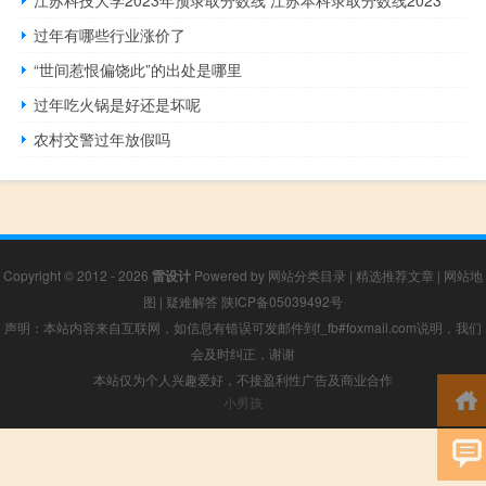
江苏科技大学2023年预录取分数线 江苏本科录取分数线2023
过年有哪些行业涨价了
“世间惹恨偏饶此”的出处是哪里
过年吃火锅是好还是坏呢
农村交警过年放假吗
Copyright © 2012 - 2026
雷设计
Powered by
网站分类目录
|
精选推荐文章
|
网站地
图
|
疑难解答
陕ICP备05039492号
声明：本站内容来自互联网，如信息有错误可发邮件到f_fb#foxmail.com说明，我们
会及时纠正，谢谢
本站仅为个人兴趣爱好，不接盈利性广告及商业合作
小男孩