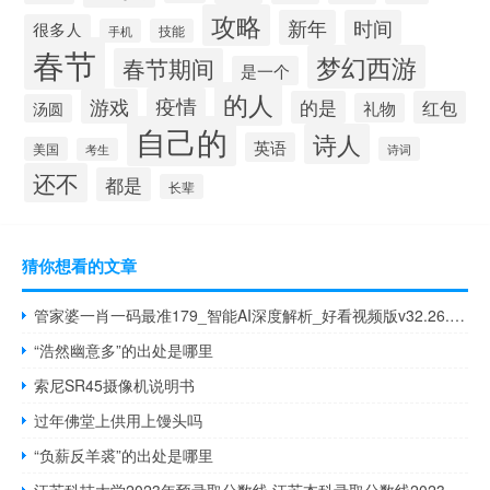
攻略
新年
时间
很多人
手机
技能
春节
梦幻西游
春节期间
是一个
的人
疫情
游戏
的是
红包
礼物
汤圆
自己的
诗人
英语
美国
诗词
考生
还不
都是
长辈
猜你想看的文章
管家婆一肖一码最准179_智能AI深度解析_好看视频版v32.26.157
“浩然幽意多”的出处是哪里
索尼SR45摄像机说明书
过年佛堂上供用上馒头吗
“负薪反羊裘”的出处是哪里