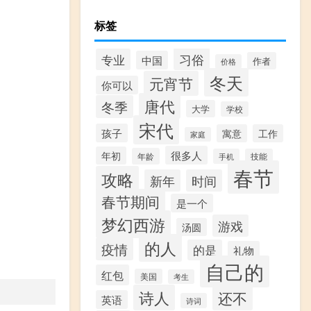
标签
习俗
专业
中国
作者
价格
冬天
元宵节
你可以
唐代
冬季
大学
学校
宋代
孩子
寓意
工作
家庭
很多人
年初
年龄
手机
技能
春节
攻略
新年
时间
春节期间
是一个
梦幻西游
游戏
汤圆
的人
疫情
的是
礼物
自己的
红包
美国
考生
诗人
还不
英语
诗词