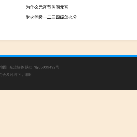
为什么元宵节叫闹元宵
耐火等级一二三四级怎么分
地图
|
疑难解答
陕ICP备05039492号
，我们会及时纠正，谢谢