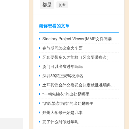
都是
长辈
猜你想看的文章
Steelray Project Viewer(MMP文件阅读器) V2019 免费版（Steelray Project Viewer(MMP文件阅读器) V2019 免费版功能简介）
春节期间怎么拿火车票
牙套要带多久才能摘（牙套要带多久）
厦门可以出省过年吗吗
深圳39家正规驾校排名
土耳其议会外交委员会决定就批准瑞典加入北约的法案进行更多的讨论进一步延迟批准过程
“一朝先拂衣”的出处是哪里
“勿以繁杂为倦”的出处是哪里
郑州大学最开始是几本
完了什么时候过年呢