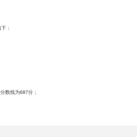
如下：
分数线为687分；