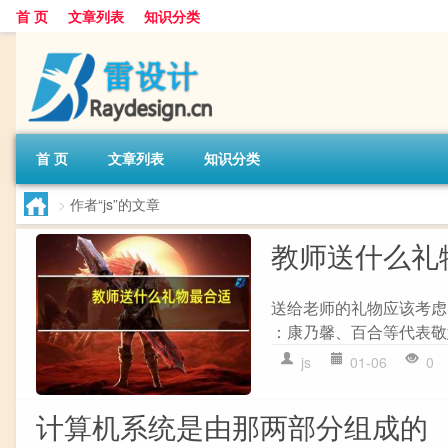
首 页
文章列表
知识分类
首 页
文章列表
知识分类
>
作者“js”的文章
教师送什么礼
送给老师的礼物应该考虑
：康乃馨、百合等代表敬意和
js
01-06
0
计算机系统是由那两部分组成的