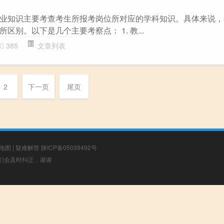
业知识主要考查考生所报考岗位所对应的学科知识。具体来说，
区别。以下是几个主要考察点： 1. 教...
385
文章列表
2
下一页
尾页
地图
|
疑难解答
陕ICP备05039492号
，我们会及时纠正，谢谢