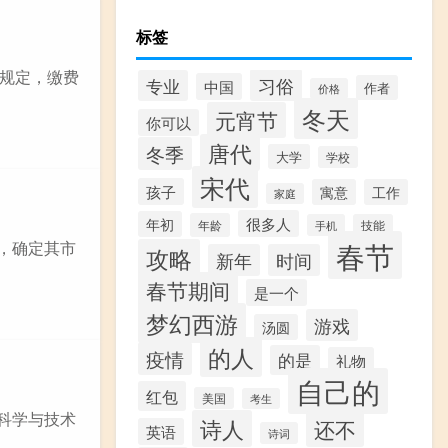
标签
规定，缴费
习俗
专业
中国
作者
价格
冬天
元宵节
你可以
唐代
冬季
大学
学校
宋代
孩子
寓意
工作
家庭
很多人
年初
年龄
手机
技能
春节
估，确定其市
攻略
新年
时间
春节期间
是一个
梦幻西游
游戏
汤圆
的人
疫情
的是
礼物
自己的
红包
美国
考生
机科学与技术
诗人
还不
英语
诗词