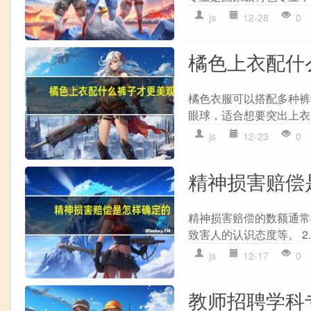
js
12-28
0
橘色上衣配什
橘色衣服可以搭配多种裤
眼球，适合想要突出上衣的场
js
12-23
0
精神损害赔偿
精神损害赔偿的数额通常
致害人的认识态度等。 2.
js
12-17
0
教师招聘学科