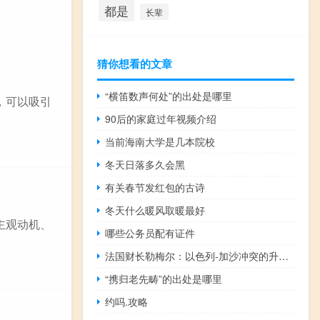
都是
长辈
猜你想看的文章
“横笛数声何处”的出处是哪里
，可以吸引
90后的家庭过年视频介绍
当前海南大学是几本院校
冬天日落多久会黑
有关春节发红包的古诗
冬天什么暖风取暖最好
主观动机、
哪些公务员配有证件
法国财长勒梅尔：以色列-加沙冲突的升级将对全球经济增长产生重大影响
“携归老先畴”的出处是哪里
约吗.攻略