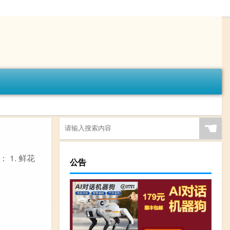
☚
1. 鲜花
公告