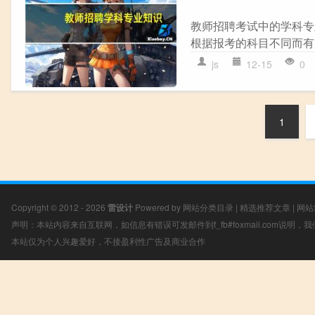
教师招聘考试中的学科专
根据报考的科目不同而有所
js
12-15
0
1
Copyright © 2012 - 2026
雷设计
Powered by
网站分类目录
|
精选推荐文章
|
网站
声明：本站内容来自互联网，如信息有错误可发邮件到f_fb#foxmail.com说明
本站仅为个人兴趣爱好，不接盈利性广告及商业合作