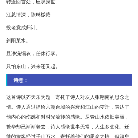
转蓬回首处，应叹身世。
江总情深，陈琳檄倦，
投老竟成归计。
斜阳某水。
且净洗缁衣，任休行李。
只怕东山，兴来还又起。
诗意：
这首诗以齐天乐为题，寄托了诗人对友人张翔南的思念之
情。诗人通过描绘六朝台城的兴衰和江山的变迁，表达了
他内心的伤感和对时光流转的感慨。尽管山水依旧美丽，
繁华却已渐渐老去，诗人感慨世事无常，人生多变化。迁
徙的旅客经过千山万水，寄托着他们的思念之情，但消息