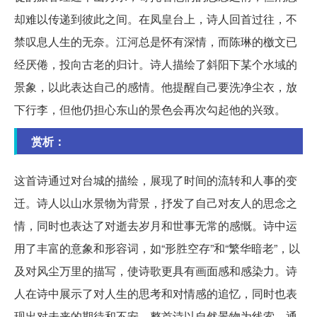
却难以传递到彼此之间。在凤皇台上，诗人回首过往，不
禁叹息人生的无奈。江河总是怀有深情，而陈琳的檄文已
经厌倦，投向古老的归计。诗人描绘了斜阳下某个水域的
景象，以此表达自己的感情。他提醒自己要洗净尘衣，放
下行李，但他仍担心东山的景色会再次勾起他的兴致。
赏析：
这首诗通过对台城的描绘，展现了时间的流转和人事的变
迁。诗人以山水景物为背景，抒发了自己对友人的思念之
情，同时也表达了对逝去岁月和世事无常的感慨。诗中运
用了丰富的意象和形容词，如“形胜空存”和“繁华暗老”，以
及对风尘万里的描写，使诗歌更具有画面感和感染力。诗
人在诗中展示了对人生的思考和对情感的追忆，同时也表
现出对未来的期待和不安。整首诗以自然景物为线索，通