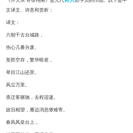
文译文、诗意和赏析：
译文：
六朝千古台城路，
伤心几番兴废。
形胜空存，繁华暗老，
举目江山还异。
风尘万里。
柰迁客驱驰，去程迢递。
故旧相望，雁边消息缈难寄。
春风凤皇台上，