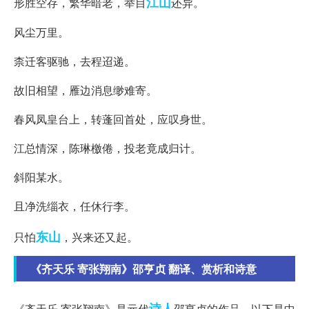
江山
形胜空存，繁华暗老，举目
还异。
风尘万里。
柰迁客驱驰，去程迢递。
故旧相望，雁边消息缈难寄。
春风凤皇台上，转蓬回首处，应叹身世。
江总情深，陈琳檄倦，投老竟成归计。
斜阳某水。
且净洗缁衣，任休行李。
东山
只怕
，兴来还又起。
《齐天乐 寄张翔南》邵亨贞 翻译、赏析和诗意
诗人
《齐天乐 寄张翔南》是元代
邵亨贞的作品。以下是中