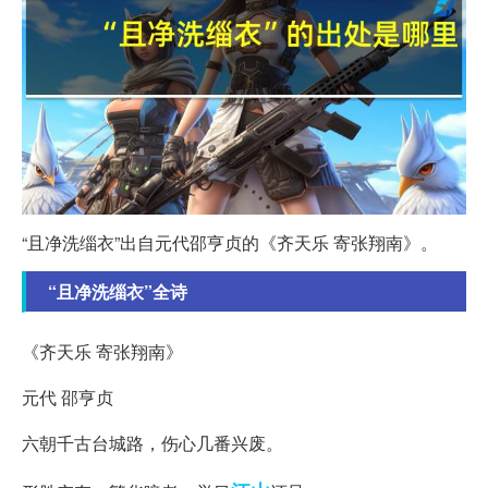
“且净洗缁衣”出自元代邵亨贞的《齐天乐 寄张翔南》。
“且净洗缁衣”全诗
《齐天乐 寄张翔南》
元代 邵亨贞
六朝千古台城路，伤心几番兴废。