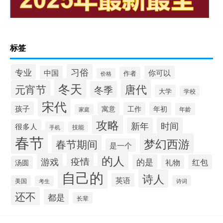
标签
习俗
专业
中国
你可以
作者
价格
冬天
唐代
元宵节
冬季
大学
学校
宋代
孩子
寓意
工作
年初
年龄
家庭
攻略
新年
时间
很多人
手机
技能
春节
梦幻西游
春节期间
是一个
的人
疫情
游戏
的是
红包
礼物
汤圆
自己的
诗人
英语
美国
诗词
考生
还不
都是
长辈