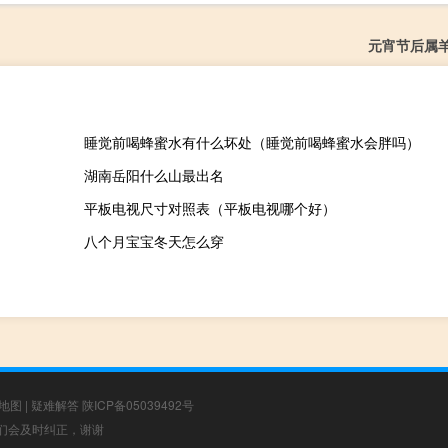
元宵节后属
睡觉前喝蜂蜜水有什么坏处（睡觉前喝蜂蜜水会胖吗）
湖南岳阳什么山最出名
平板电视尺寸对照表（平板电视哪个好）
八个月宝宝冬天怎么穿
地图
|
疑难解答
陕ICP备05039492号
，我们会及时纠正，谢谢