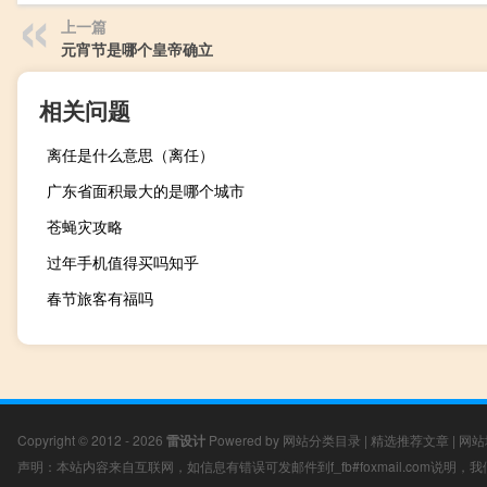
上一篇
元宵节是哪个皇帝确立
相关问题
离任是什么意思（离任）
广东省面积最大的是哪个城市
苍蝇灾攻略
过年手机值得买吗知乎
春节旅客有福吗
Copyright © 2012 - 2026
雷设计
Powered by
网站分类目录
|
精选推荐文章
|
网站
声明：本站内容来自互联网，如信息有错误可发邮件到f_fb#foxmail.com说明