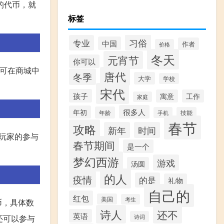
的代币，就
标签
习俗
专业
中国
作者
价格
冬天
元宵节
你可以
，可在商城中
唐代
冬季
大学
学校
宋代
孩子
寓意
工作
家庭
很多人
年初
年龄
手机
技能
春节
攻略
新年
时间
玩家的参与
春节期间
是一个
梦幻西游
游戏
汤圆
的人
疫情
的是
礼物
自己的
红包
美国
考生
币，具体数
诗人
还不
英语
还可以参与
诗词