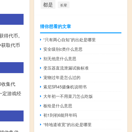
都是
长辈
猜你想看的文章
获得代币。
“只有两心自知”的出处是哪里
种获取代币
安全级别c类什么意思
别无他意什么意思
变压器直流泄漏试验标准
宠物过年是怎么过的
和收集代
索尼SR45摄像机说明书
一定游戏经
大年初一不用菜刀怎么吃饭
板绘是什么意思
初1到初6能拜年吗
“特地遣谁宽”的出处是哪里