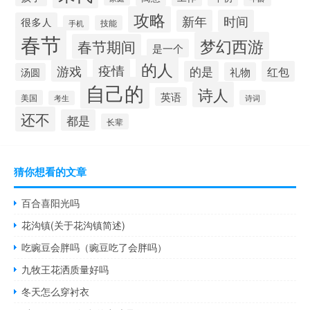
攻略
新年
时间
很多人
手机
技能
春节
梦幻西游
春节期间
是一个
的人
疫情
游戏
的是
红包
礼物
汤圆
自己的
诗人
英语
美国
诗词
考生
还不
都是
长辈
猜你想看的文章
百合喜阳光吗
花沟镇(关于花沟镇简述)
吃豌豆会胖吗（豌豆吃了会胖吗）
九牧王花洒质量好吗
冬天怎么穿衬衣