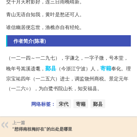
交十月天村影好，连三日雨晚晴新。
青山无语自知我，黄叶是愁还可人。
谁信幽居便忘世，渔樵亦自有经纶。
作者简介(陈著)
（一二一四～一二九七），字谦之，一字子微，号本堂，
鄞县
寄籍
晚年号嵩溪遗耄，
（今浙江宁波）人，
奉化。理
宗宝祐四年（一二五六）进士，调监饶州商税。景定元年
（一二六○），为白鹭书院山长，知安福县。
网络标签：
宋代
寄籍
鄞县
上一篇
“想得南枝梅好在”的出处是哪里