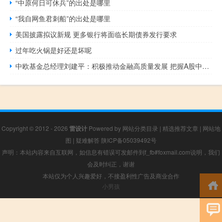
“中原何日可休兵”的出处是哪里
“我自网鱼君刺船”的出处是哪里
美国披露拟议新规 更多银行将面临长期债券发行要求
过年吃火锅是好还是坏呢
中欧基金总经理刘建平：积极推动金融高质量发展 把握A股中长期投资良机
Copyright © 2012 - 2026
雷设计
Powered by
网站分类目录
|
精选推荐文章
|
网站地
图
|
疑难解答
陕ICP备05039492号
声明：本站内容来自互联网，如信息有错误可发邮件到f_fb#foxmail.com说明，我们
会及时纠正，谢谢
本站仅为个人兴趣爱好，不接盈利性广告及商业合作
小男孩