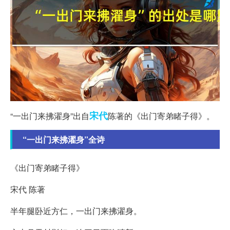
宋代
“一出门来拂濯身”出自
陈著的《出门寄弟睹子得》。
“一出门来拂濯身”全诗
《出门寄弟睹子得》
宋代 陈著
半年腿卧近方仁，一出门来拂濯身。