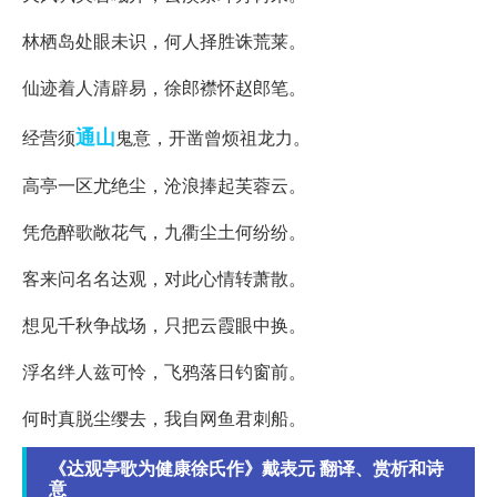
林栖岛处眼未识，何人择胜诛荒莱。
仙迹着人清辟易，徐郎襟怀赵郎笔。
通山
经营须
鬼意，开凿曾烦祖龙力。
高亭一区尤绝尘，沧浪捧起芙蓉云。
凭危醉歌敞花气，九衢尘土何纷纷。
客来问名名达观，对此心情转萧散。
想见千秋争战场，只把云霞眼中换。
浮名绊人兹可怜，飞鸦落日钓窗前。
何时真脱尘缨去，我自网鱼君刺船。
《达观亭歌为健康徐氏作》戴表元 翻译、赏析和诗
意