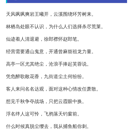
天风飒飒爽岩王曦开，云溪围绕环芳树来。
林栖岛处眼不认识，为什么人们选择杀尽荒莱。
仙迹着人清退避，徐郎襟怀赵郎笔。
经营需要通山鬼意，开通曾麻烦祖龙力量。
高亭一区尤其绝尘，沧浪手捧起芙蓉说。
凭危醉歌敞花香，九街道尘土何纷纷。
客人来问名名达观，面对这种心情改任萧散。
想见千秋争夺战场，只把云霞眼中换。
浮名绊人这可怜，飞鸦落天钓窗前。
什么时候真脱尘缨去，我从捕鱼船你刺。