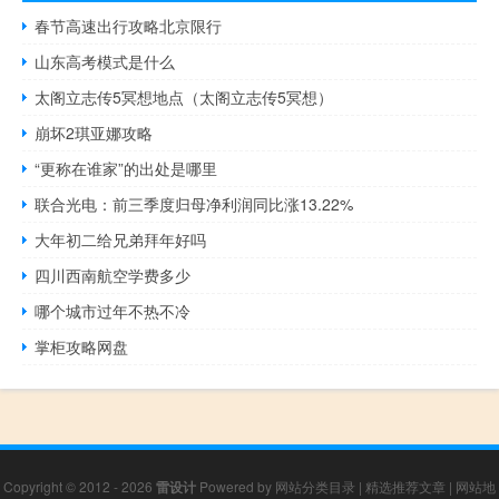
春节高速出行攻略北京限行
山东高考模式是什么
太阁立志传5冥想地点（太阁立志传5冥想）
崩坏2琪亚娜攻略
“更称在谁家”的出处是哪里
联合光电：前三季度归母净利润同比涨13.22%
大年初二给兄弟拜年好吗
四川西南航空学费多少
哪个城市过年不热不冷
掌柜攻略网盘
Copyright © 2012 - 2026
雷设计
Powered by
网站分类目录
|
精选推荐文章
|
网站地