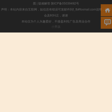
图
|
疑难解答
陕ICP备05039492号
声明：本站内容来自互联网，如信息有错误可发邮件到f_fb#foxmail.com说明，我们
会及时纠正，谢谢
本站仅为个人兴趣爱好，不接盈利性广告及商业合作
小男孩