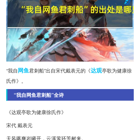
网鱼
达观
“我自
君刺船”出自宋代戴表元的《
亭歌为健康徐
氏作》。
“我自网鱼君刺船”全诗
《达观亭歌为健康徐氏作》
宋代 戴表元
天风飒爽岩曦开，云溪萦环芳树来。