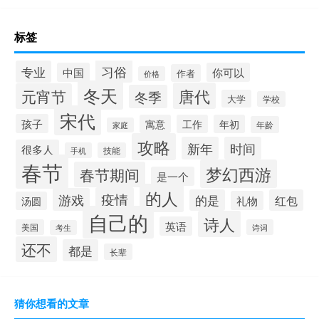
标签
习俗
专业
中国
你可以
作者
价格
冬天
唐代
元宵节
冬季
大学
学校
宋代
孩子
寓意
工作
年初
年龄
家庭
攻略
新年
时间
很多人
手机
技能
春节
梦幻西游
春节期间
是一个
的人
疫情
游戏
的是
红包
礼物
汤圆
自己的
诗人
英语
美国
诗词
考生
还不
都是
长辈
猜你想看的文章