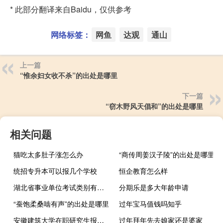
* 此部分翻译来自Baidu，仅供参考
网络标签：
网鱼
达观
通山
上一篇
“惟余妇女收不杀”的出处是哪里
下一篇
“窃木野风天倡和”的出处是哪里
相关问题
猫吃太多肚子涨怎么办
“商传周姜汉子陵”的出处是哪里
统招专升本可以报几个学校
恒企教育怎么样
湖北省事业单位考试类别有哪些
分期乐是多大年龄申请
“蚕饱柔桑啮有声”的出处是哪里
过年宝马值钱吗知乎
安徽建筑大学在职研究生报考需要具备什么条件
过年拜年先去娘家还是婆家