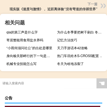
下一篇
现实版《速度与激情》， 近距离体验“没有弯道的传祺世界”
相关问题
qia的第三声是什么字
为什么冬季要把树干刷白 冬天树为什么要刷白石灰
寄居蟹能用食用盐水养吗
记忆方法技巧
“小雨何须问社公”的出处是哪里
天刀手游话本42攻略
身向榆关那畔行的下一句是什么
热门车讯铃木S-CROSS配置 将11月20日上市/12万起
机械专业技能怎么写
冬天为啥地冻裂了
☚
公告