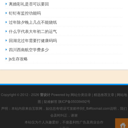
离婚彩礼是否可以要回
钉钉有监控功能吗
过年除夕晚上几点不能烧纸
什么字代表大年初二的运气
回湖北过年需要打健康码吗
四川西南航空学费多少
js生存攻略
Copyright © 2012 - 2026
雷设计
Powered by
网站分类目录
|
精选推荐文章
|
网站地
图
|
疑难解答
陕ICP备05039492号
声明：本站内容来自互联网，如信息有错误可发邮件到f_fb#foxmail.com说明，我们
会及时纠正，谢谢
本站仅为个人兴趣爱好，不接盈利性广告及商业合作
小男孩