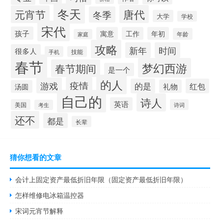
冬天
唐代
元宵节
冬季
大学
学校
宋代
孩子
寓意
工作
年初
年龄
家庭
攻略
新年
时间
很多人
手机
技能
春节
梦幻西游
春节期间
是一个
的人
疫情
游戏
的是
红包
礼物
汤圆
自己的
诗人
英语
美国
诗词
考生
还不
都是
长辈
猜你想看的文章
会计上固定资产最低折旧年限（固定资产最低折旧年限）
怎样维修电冰箱温控器
宋词元宵节解释