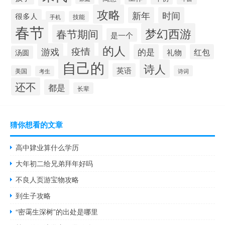
攻略
新年
时间
很多人
手机
技能
春节
梦幻西游
春节期间
是一个
的人
疫情
游戏
的是
红包
礼物
汤圆
自己的
诗人
英语
美国
诗词
考生
还不
都是
长辈
猜你想看的文章
高中肄业算什么学历
大年初二给兄弟拜年好吗
不良人页游宝物攻略
到生子攻略
“密霭生深树”的出处是哪里