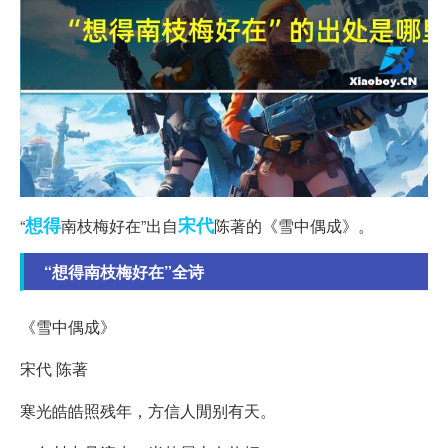
想得
宋代
“
南枝梅好在”出自
陈著的《雪中偶成》。
“想得南枝梅好在”全诗
《雪中偶成》
宋代 陈著
寒光皓皓照残年，方信人閒别有天。