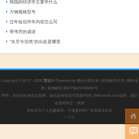
韩国的经济学主要学什么
方钢规格型号
过年短信拜年内容怎么写
带伟芳的成语
“矢尽兮弦绝”的出处是哪里
Copyright © 2012 - 2026
雷设计
Powered by
网站分类目录
|
精选推荐文章
|
网站地
图
|
疑难解答
陕ICP备05039492号
声明：本站内容来自互联网，如信息有错误可发邮件到f_fb#foxmail.com说明，我们
会及时纠正，谢谢
本站仅为个人兴趣爱好，不接盈利性广告及商业合作
小男孩