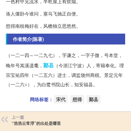
一色村中见流水，半乾屋上有炊烟。
洛人僵卧今谁问，塞马飞驰正自便。
想得南枝梅好在，风檐独立思悠然。
作者简介(陈著)
（一二一四～一二九七），字谦之，一字子微，号本堂，
鄞县
晚年号嵩溪遗耄，
（今浙江宁波）人，寄籍奉化。理
宗宝祐四年（一二五六）进士，调监饶州商税。景定元年
（一二六○），为白鹭书院山长，知安福县。
网络标签：
宋代
想得
鄞县
上一篇
“浩浩云常浮”的出处是哪里