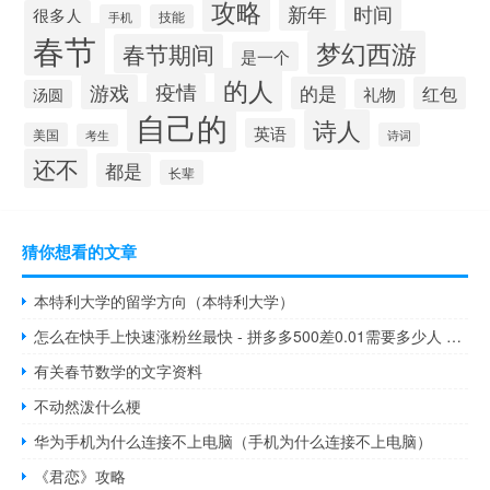
攻略
新年
时间
很多人
手机
技能
春节
梦幻西游
春节期间
是一个
的人
疫情
游戏
的是
红包
礼物
汤圆
自己的
诗人
英语
美国
诗词
考生
还不
都是
长辈
猜你想看的文章
本特利大学的留学方向（本特利大学）
怎么在快手上快速涨粉丝最快 - 拼多多500差0.01需要多少人 快手互粉互赞神器软件说明
有关春节数学的文字资料
不动然泼什么梗
华为手机为什么连接不上电脑（手机为什么连接不上电脑）
《君恋》攻略