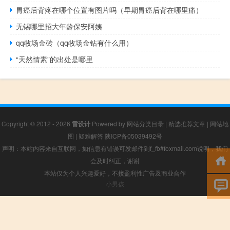
胃癌后背疼在哪个位置有图片吗（早期胃癌后背在哪里痛）
无锡哪里招大年龄保安阿姨
qq牧场金砖（qq牧场金钻有什么用）
“天然情素”的出处是哪里
Copyright © 2012 - 2026
雷设计
Powered by
网站分类目录
|
精选推荐文章
|
网站地
图
|
疑难解答
陕ICP备05039492号
声明：本站内容来自互联网，如信息有错误可发邮件到f_fb#foxmail.com说明，我们
会及时纠正，谢谢
本站仅为个人兴趣爱好，不接盈利性广告及商业合作
小男孩