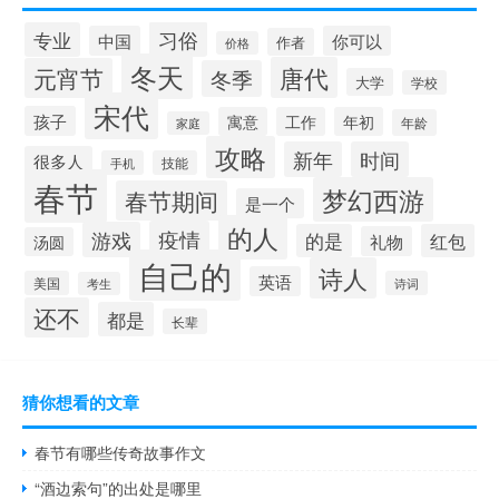
习俗
专业
中国
你可以
作者
价格
冬天
唐代
元宵节
冬季
大学
学校
宋代
孩子
寓意
工作
年初
年龄
家庭
攻略
新年
时间
很多人
手机
技能
春节
梦幻西游
春节期间
是一个
的人
疫情
游戏
的是
红包
礼物
汤圆
自己的
诗人
英语
美国
诗词
考生
还不
都是
长辈
猜你想看的文章
春节有哪些传奇故事作文
“酒边索句”的出处是哪里