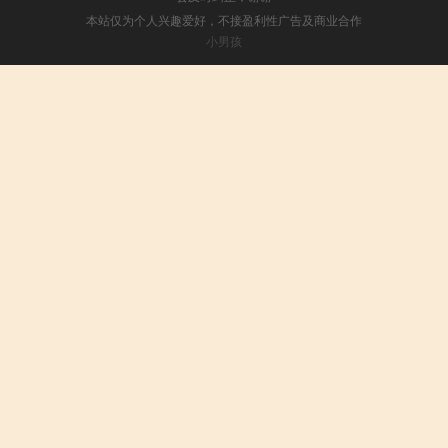
本站仅为个人兴趣爱好，不接盈利性广告及商业合作
小男孩