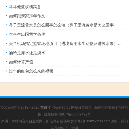
马耳他蓝玫瑰寓意
如何跟亲家拜年作文
鼻子里流黄水是怎么回事怎么治（鼻子里流黄水是怎么回事）
本科生出国留学条件
美兰机场指定监管场地项目（进境食用水生动物及进境水果）立项正式获批
油蛤是海水还是淡水
如何计算产值
过年的红包怎么来的视频
Copyright © 2012 - 2026
雷设计
Powered by
网站分类目录
|
精选推荐文章
|
网站地
图
|
疑难解答
陕ICP备05039492号
声明：本站内容来自互联网，如信息有错误可发邮件到f_fb#foxmail.com说明，我们
会及时纠正，谢谢