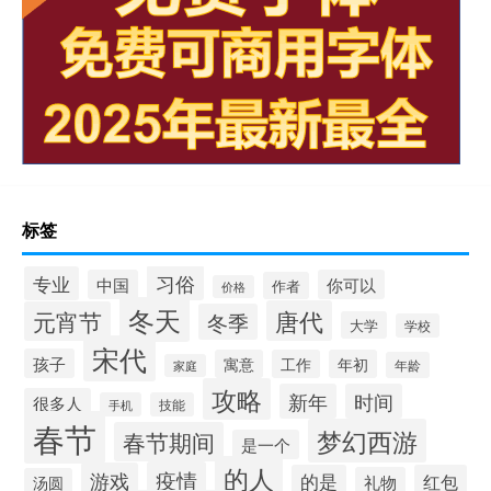
标签
习俗
专业
中国
你可以
作者
价格
冬天
唐代
元宵节
冬季
大学
学校
宋代
孩子
寓意
工作
年初
年龄
家庭
攻略
新年
时间
很多人
手机
技能
春节
梦幻西游
春节期间
是一个
的人
疫情
游戏
的是
红包
礼物
汤圆