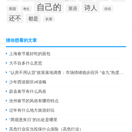
自己的
诗人
英语
美国
诗词
考生
还不
都是
长辈
猜你想看的文章
上海春节最好吃的面包
大不自多什么意思
“认房不用认贷”政策落地调查：市场情绪稳步回升 “金九”热度初步显现
少年西游新区v6攻略
蔚县春节有什么风俗
沧州春节的风俗有哪些特点
过年有什么地方旅游好玩
“两观悬朱日”的出处是哪里
高危行业应当投保什么保险（高危行业）