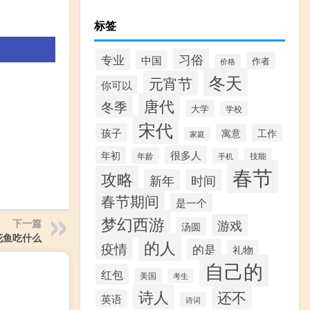
标签
习俗
专业
中国
作者
价格
冬天
元宵节
你可以
唐代
冬季
大学
学校
宋代
孩子
寓意
工作
家庭
很多人
年初
年龄
手机
技能
春节
攻略
新年
时间
春节期间
是一个
梦幻西游
下一篇
游戏
汤圆
花鱼吃什么
的人
疫情
的是
礼物
自己的
红包
美国
考生
诗人
还不
英语
诗词