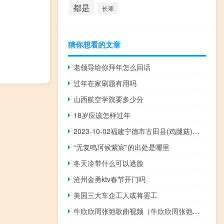
都是
长辈
猜你想看的文章
老领导给你拜年怎么回话
过年在家刷题有用吗
山西航空学院要多少分
18岁应该怎样过年
2023-10-02福建宁德市古田县(鸡腿菇)的报价是多少
“无复鸣珂候紫宸”的出处是哪里
冬天冷带什么可以遮脸
沧州金勇ktv春节开门吗
美国三大车企工人或将罢工
牛欣欣周张弛歌曲视频（牛欣欣周张弛接吻）