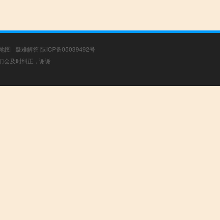
地图
|
疑难解答
陕ICP备05039492号
，我们会及时纠正，谢谢