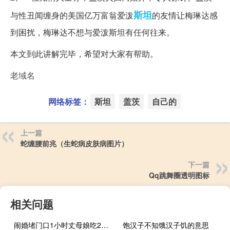
斯坦
与性丑闻缠身的美国亿万富翁爱泼
的友情让梅琳达感
到困扰，梅琳达不想与爱泼斯坦有任何往来。
本文到此讲解完毕，希望对大家有帮助。
老域名
网络标签：
斯坦
盖茨
自己的
上一篇
蛇缠腰前兆（生蛇病皮肤病图片）
下一篇
Qq跳舞圈透明图标
相关问题
闹婚堵门口1小时丈母娘吃2次救心丸 9万彩礼闹僵事件
饱汉子不知饿汉子饥的意思