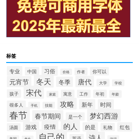
标签
习俗
专业
中国
你可以
作者
价格
冬天
唐代
元宵节
冬季
大学
学校
宋代
孩子
寓意
工作
年初
年龄
家庭
攻略
新年
时间
很多人
手机
技能
春节
梦幻西游
春节期间
是一个
的人
疫情
游戏
的是
红包
礼物
汤圆
自己的
诗人
英语
美国
诗词
考生