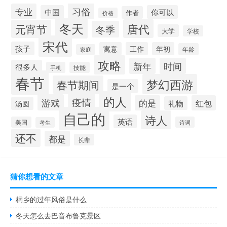
习俗
专业
中国
你可以
作者
价格
冬天
唐代
元宵节
冬季
大学
学校
宋代
孩子
寓意
工作
年初
年龄
家庭
攻略
新年
时间
很多人
手机
技能
春节
梦幻西游
春节期间
是一个
的人
疫情
游戏
的是
红包
礼物
汤圆
自己的
诗人
英语
美国
诗词
考生
还不
都是
长辈
猜你想看的文章
桐乡的过年风俗是什么
冬天怎么去巴音布鲁克景区