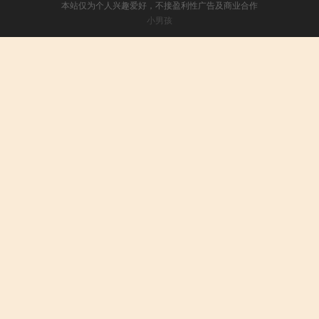
本站仅为个人兴趣爱好，不接盈利性广告及商业合作
小男孩