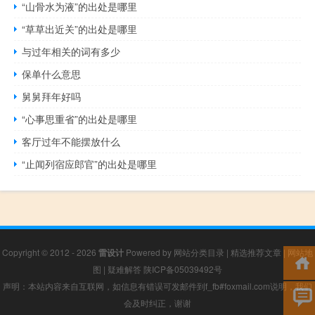
“山骨水为液”的出处是哪里
“草草出近关”的出处是哪里
与过年相关的词有多少
保单什么意思
舅舅拜年好吗
“心事思重省”的出处是哪里
客厅过年不能摆放什么
“止闻列宿应郎官”的出处是哪里
Copyright © 2012 - 2026
雷设计
Powered by
网站分类目录
|
精选推荐文章
|
网站地
图
|
疑难解答
陕ICP备05039492号
声明：本站内容来自互联网，如信息有错误可发邮件到f_fb#foxmail.com说明，我们
会及时纠正，谢谢