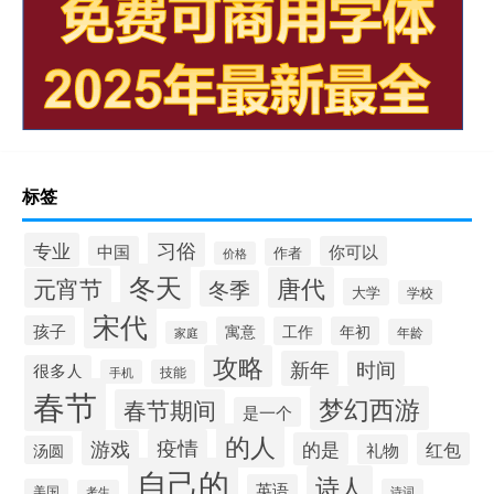
标签
习俗
专业
中国
你可以
作者
价格
冬天
唐代
元宵节
冬季
大学
学校
宋代
孩子
寓意
工作
年初
年龄
家庭
攻略
新年
时间
很多人
手机
技能
春节
梦幻西游
春节期间
是一个
的人
疫情
游戏
的是
红包
礼物
汤圆
自己的
诗人
英语
美国
诗词
考生