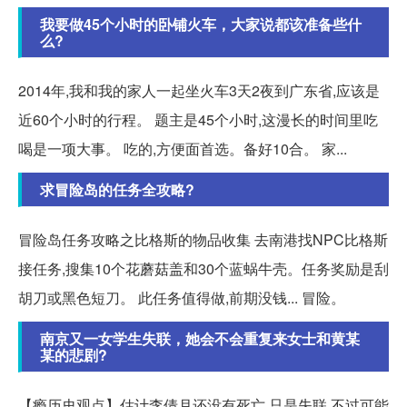
我要做45个小时的卧铺火车，大家说都该准备些什
么?
2014年,我和我的家人一起坐火车3天2夜到广东省,应该是
近60个小时的行程。 题主是45个小时,这漫长的时间里吃
喝是一项大事。 吃的,方便面首选。备好10合。 家...
求冒险岛的任务全攻略?
冒险岛任务攻略之比格斯的物品收集 去南港找NPC比格斯
接任务,搜集10个花蘑菇盖和30个蓝蜗牛壳。任务奖励是刮
胡刀或黑色短刀。 此任务值得做,前期没钱... 冒险。
南京又一女学生失联，她会不会重复来女士和黄某
某的悲剧?
【瘾历史观点】估计李倩月还没有死亡,只是失联,不过可能