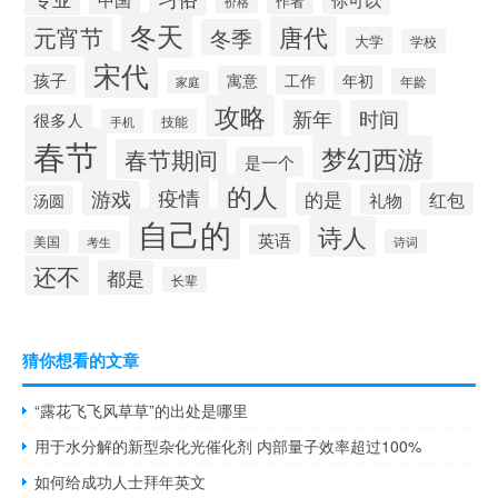
作者
价格
冬天
唐代
元宵节
冬季
大学
学校
宋代
孩子
寓意
工作
年初
年龄
家庭
攻略
新年
时间
很多人
手机
技能
春节
梦幻西游
春节期间
是一个
的人
疫情
游戏
的是
红包
礼物
汤圆
自己的
诗人
英语
美国
诗词
考生
还不
都是
长辈
猜你想看的文章
“露花飞飞风草草”的出处是哪里
用于水分解的新型杂化光催化剂 内部量子效率超过100%
如何给成功人士拜年英文