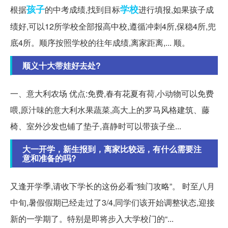
孩子
学校
根据
的中考成绩,找到目标
进行填报,如果孩子成
绩好,可以12所学校全部报高中校,遵循冲刺4所,保稳4所,兜
底4所。顺序按照学校的往年成绩,离家距离,... 顺。
顺义十大带娃好去处?
一、意大利农场 优点:免费,春有花夏有荷,小动物可以免费
喂,原汁味的意大利水果蔬菜,高大上的罗马风格建筑、藤
椅、室外沙发也铺了垫子,喜静时可以带孩子坐...
大一开学，新生报到，离家比较远，有什么需要注
意和准备的吗?
又逢开学季,请收下学长的这份必看“独门攻略”。 时至八月
中旬,暑假假期已经走过了3/4,同学们该开始调整状态,迎接
新的一学期了。特别是即将步入大学校门的“...