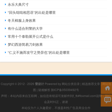
永乐大典尺寸
“回头咄咄相思语”的出处是哪里
冬天棉服上身效果
有什么适合刑警的大学
常用十个泰勒展开公式是什么
梦幻西游简易刀剑效果
“仁义不施而攻守之势异也”的出处是哪里
Copyright © 2012 - 2026
雷设计
Powered by
网站分类目录
|
精选推荐文章
|
网站地
图
|
疑难解答
陕ICP备05039492号
声明：本站内容来自互联网，如信息有错误可发邮件到f_fb#foxmail.com说明，我们
会及时纠正，谢谢
本站仅为个人兴趣爱好，不接盈利性广告及商业合作