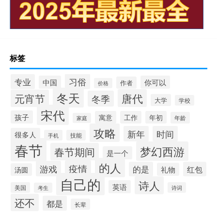
标签
习俗
专业
中国
你可以
作者
价格
冬天
唐代
元宵节
冬季
大学
学校
宋代
孩子
寓意
工作
年初
年龄
家庭
攻略
新年
时间
很多人
手机
技能
春节
梦幻西游
春节期间
是一个
的人
疫情
游戏
的是
红包
礼物
汤圆
自己的
诗人
英语
美国
诗词
考生
还不
都是
长辈