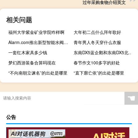
过年采购食物介绍英文
相关问题
福州大学紫金矿业学院咋样啊
大年初二点什么拜年歌好
Alarm.com推出新型智能水阀+仪表 以更好地保护整个房屋
青年男人冬天穿什么衣服
一套红木家具多少钱
东南DX5蓝企鹅和东南DX5北极熊正式上市
梦幻西游装备合算吗现在
春节作文100多字的好处
“不向南朝立谏名”的出处是哪里
“直下廓亡依”的出处是哪里
☚
公告