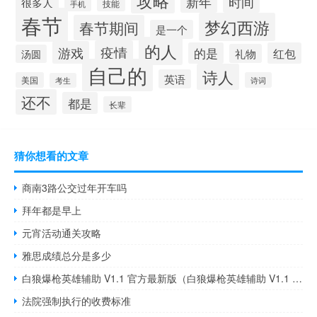
攻略
新年
时间
很多人
手机
技能
春节
梦幻西游
春节期间
是一个
的人
疫情
游戏
的是
红包
礼物
汤圆
自己的
诗人
英语
美国
诗词
考生
还不
都是
长辈
猜你想看的文章
商南3路公交过年开车吗
拜年都是早上
元宵活动通关攻略
雅思成绩总分是多少
白狼爆枪英雄辅助 V1.1 官方最新版（白狼爆枪英雄辅助 V1.1 官方最新版功能简介）
法院强制执行的收费标准