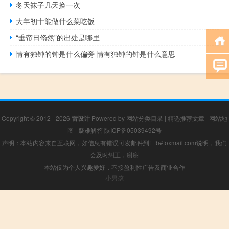
冬天袜子几天换一次
大年初十能做什么菜吃饭
“垂帘日翛然”的出处是哪里
情有独钟的钟是什么偏旁 情有独钟的钟是什么意思
Copyright © 2012 - 2026
雷设计
Powered by
网站分类目录
|
精选推荐文章
|
网站地
图
|
疑难解答
陕ICP备05039492号
声明：本站内容来自互联网，如信息有错误可发邮件到f_fb#foxmail.com说明，我们
会及时纠正，谢谢
本站仅为个人兴趣爱好，不接盈利性广告及商业合作
小男孩