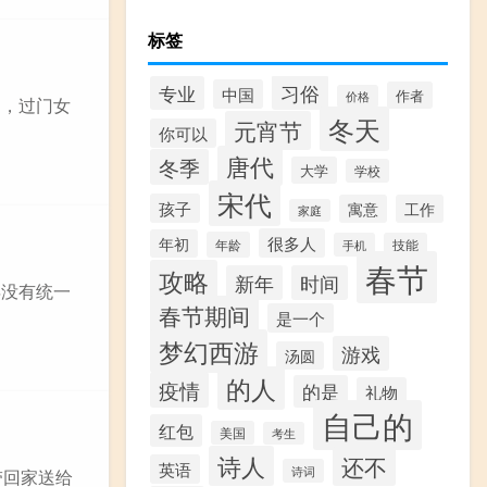
标签
习俗
专业
中国
作者
价格
为，过门女
冬天
元宵节
你可以
唐代
冬季
大学
学校
宋代
孩子
寓意
工作
家庭
很多人
年初
年龄
手机
技能
春节
攻略
新年
时间
年没有统一
春节期间
是一个
梦幻西游
游戏
汤圆
的人
疫情
的是
礼物
自己的
红包
美国
考生
诗人
还不
英语
诗词
带回家送给