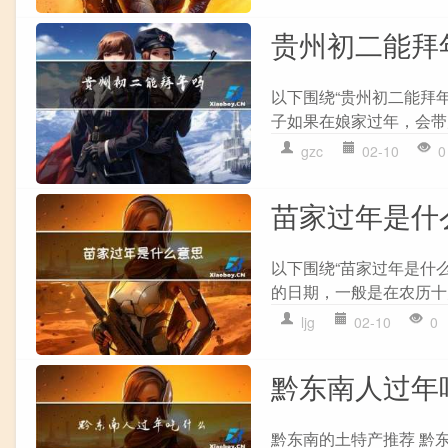
贵州初二能拜
以下围绕“贵州初二能拜
子如果在娘家过年，会带
gzc
02-10
0
苗家过年是什
以下围绕“苗家过年是什
的日期，一般是在农历十月
ljg
02-10
0
黔东南人过年
黔东南的土特产推荐 黔