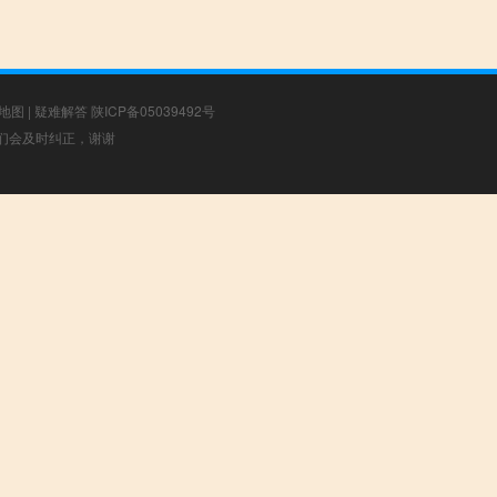
地图
|
疑难解答
陕ICP备05039492号
，我们会及时纠正，谢谢