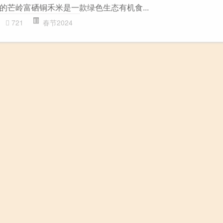
的芒岭富硒铜禾米是一款绿色生态有机食...
721
春节2024