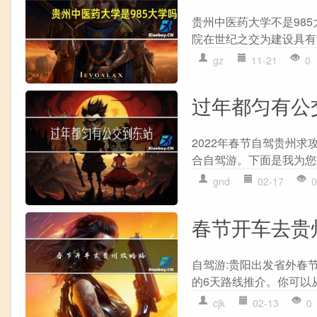
贵州中医药大学不是985
院在世纪之交为建设具有
gz
11-21
0
过年都匀有公
2022年春节自驾贵州
合自驾游。下面是我为您提
gnd
02-17
0
春节开车去贵
自驾游:贵阳出发省外春
的6天路线推介。你可以从
cjk
02-13
0