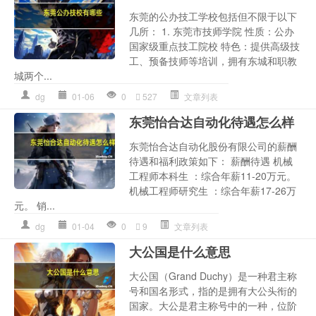
东莞的公办技工学校包括但不限于以下
几所： 1. 东莞市技师学院 性质：公办
国家级重点技工院校 特色：提供高级技
工、预备技师等培训，拥有东城和职教
城两个...
dg
01-06
0
527
文章列表
东莞怡合达自动化待遇怎么样
东莞怡合达自动化股份有限公司的薪酬
待遇和福利政策如下： 薪酬待遇 机械
工程师本科生 ：综合年薪11-20万元。
机械工程师研究生 ：综合年薪17-26万
元。 销...
dg
01-04
0
9
文章列表
大公国是什么意思
大公国（Grand Duchy）是一种君主称
号和国名形式，指的是拥有大公头衔的
国家。大公是君主称号中的一种，位阶