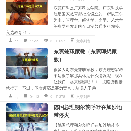
东莞广科是广东科技学院。广东科技学
院是国家教育部批准设立的一所以工学
为主，管理学、经济学、文学、艺术学
等多学科发展的全日制普通本科院校。
入选教育部...
dg
11-25
0
627
文章列表
东莞兼职家教（东莞理想家
教）
很多人对东莞兼职家教，东莞理想家教
不是很了解那具体是什么情况呢，现在
让我们一起来瞧瞧吧！ 1、按照流程接
就行了，不过，做老师还是要负责点，别误人子弟...
dg
04-13
0
378
文章列表
德国总理朔尔茨呼吁在加沙地
带停火
【德国总理朔尔茨呼吁在加沙地带停