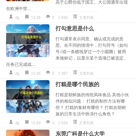
高于公爵但低于国王。大公国通常出现
在欧洲中世...
dg
12-28
0
690
文章列表
打勾意思是什么
打勾通常表示同意、确认或完成的意
思。在不同的情境中，打勾符号（如勾
号√或一条横线穿过一个小圆圈）被用
来做标记，以显示某个选项已被选定、
任务已完成或...
dg
12-26
0
387
文章列表
打糕是哪个民族的
打糕是朝鲜族的传统风味食品 其他小伙
伴的相似问题： 打糕的制作方法有哪
些？ 打糕的食材有哪些？ 打糕在朝鲜
族的日常生活中扮演什么角色？
dg
12-23
0
533
文章列表
东莞广科是什么大学