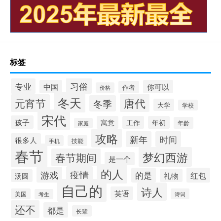
标签
习俗
专业
中国
你可以
作者
价格
冬天
唐代
元宵节
冬季
大学
学校
宋代
孩子
寓意
工作
年初
年龄
家庭
攻略
新年
时间
很多人
手机
技能
春节
梦幻西游
春节期间
是一个
的人
疫情
游戏
的是
红包
礼物
汤圆
自己的
诗人
英语
美国
诗词
考生
还不
都是
长辈