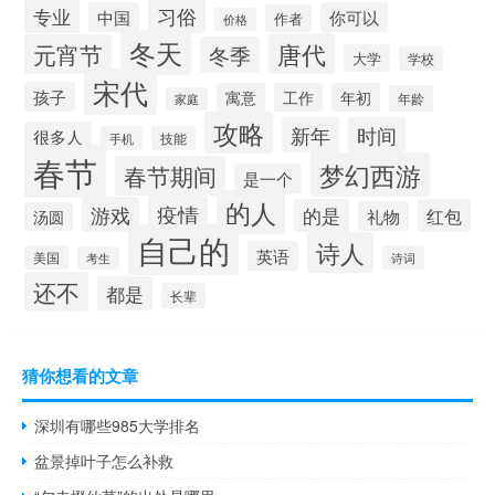
习俗
专业
中国
你可以
作者
价格
冬天
唐代
元宵节
冬季
大学
学校
宋代
孩子
寓意
工作
年初
年龄
家庭
攻略
新年
时间
很多人
手机
技能
春节
梦幻西游
春节期间
是一个
的人
疫情
游戏
的是
红包
礼物
汤圆
自己的
诗人
英语
美国
诗词
考生
还不
都是
长辈
猜你想看的文章
深圳有哪些985大学排名
盆景掉叶子怎么补救