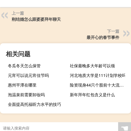
上一篇
刚结婚怎么跟婆婆拜年聊天
下一篇
最开心的春节事件
相关问题
冬瓜冬天怎么保管
社保最晚多大年龄可以领
元宵可以说元宵佳节吗
河北地质大学是111计划学校吗
惠州平潭在哪里
险资现身44只个股前十大流通股东平安银行、中国联通、万丰奥威持股数量居前
泡温泉前需要卸妆吗
新年拜年红包含义是什么
全面提高托福听力水平的技巧
☚