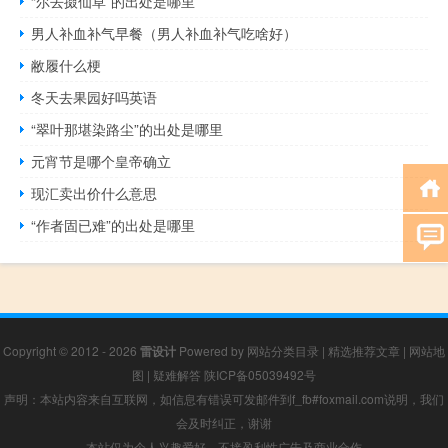
“尔去掇仙草”的出处是哪里
男人补血补气早餐（男人补血补气吃啥好）
敝履什么梗
冬天去果园好吗英语
“翠叶那堪染路尘”的出处是哪里
元宵节是哪个皇帝确立
现汇卖出价什么意思
“作者固已难”的出处是哪里
Copyright © 2012 - 2026
雷设计
Powered by
网站分类目录
|
精选推荐文章
|
网站地
图
|
疑难解答
陕ICP备05039492号
声明：本站内容来自互联网，如信息有错误可发邮件到f_fb#foxmail.com说明，我们
会及时纠正，谢谢
本站仅为个人兴趣爱好，不接盈利性广告及商业合作