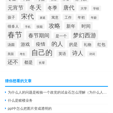
冬天
唐代
元宵节
冬季
大学
学校
宋代
孩子
寓意
工作
年初
年龄
家庭
攻略
新年
时间
很多人
手机
技能
春节
梦幻西游
春节期间
是一个
的人
疫情
游戏
的是
红包
礼物
汤圆
自己的
诗人
英语
美国
诗词
考生
还不
都是
长辈
猜你想看的文章
为什么人的问题是检验一个政党的试金石怎么理解（为什么人的问题是检验一个政党一个政权性质的试金石）
什么是赎楼业务
ppt中怎么把图片变成透明的