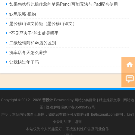
如果您执行此操作您的苹果Pencil可能无法与iPad配合使用
缺氧攻略 植物
愚公移山译文简短（愚公移山译文）
“不见严夫子”的出处是哪里
二级经销商和4s店的区别
洗车店冬天怎么养护
让我快过年了吗
Copyright © 2012 - 2026
雷设计
Powered by
网站分类目录
|
精选推荐文章
|
网站地
图
|
疑难解答
陕ICP备05039492号
声明：本站内容来自互联网，如信息有错误可发邮件到f_fb#foxmail.com说明，我们
会及时纠正，谢谢
本站仅为个人兴趣爱好，不接盈利性广告及商业合作
小男孩