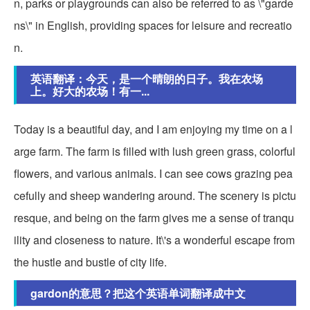
n, parks or playgrounds can also be referred to as \"garde
ns\" in English, providing spaces for leisure and recreatio
n.
英语翻译：今天，是一个晴朗的日子。我在农场
上。好大的农场！有一...
Today is a beautiful day, and I am enjoying my time on a l
arge farm. The farm is filled with lush green grass, colorful
flowers, and various animals. I can see cows grazing pea
cefully and sheep wandering around. The scenery is pictu
resque, and being on the farm gives me a sense of tranqu
ility and closeness to nature. It\'s a wonderful escape from
the hustle and bustle of city life.
gardon的意思？把这个英语单词翻译成中文