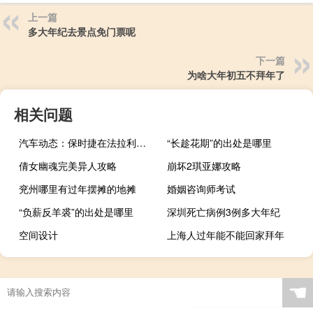
上一篇
多大年纪去景点免门票呢
下一篇
为啥大年初五不拜年了
相关问题
汽车动态：保时捷在法拉利主导GT的6小时COTA赛事中获得1-2分
“长趁花期”的出处是哪里
倩女幽魂完美异人攻略
崩坏2琪亚娜攻略
兖州哪里有过年摆摊的地摊
婚姻咨询师考试
“负薪反羊裘”的出处是哪里
深圳死亡病例3例多大年纪
空间设计
上海人过年能不能回家拜年
☚