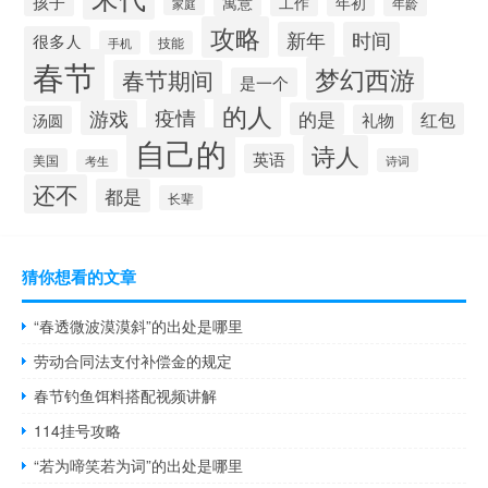
孩子
寓意
工作
年初
年龄
家庭
攻略
新年
时间
很多人
手机
技能
春节
梦幻西游
春节期间
是一个
的人
疫情
游戏
的是
红包
礼物
汤圆
自己的
诗人
英语
美国
诗词
考生
还不
都是
长辈
猜你想看的文章
“春透微波漠漠斜”的出处是哪里
劳动合同法支付补偿金的规定
春节钓鱼饵料搭配视频讲解
114挂号攻略
“若为啼笑若为词”的出处是哪里