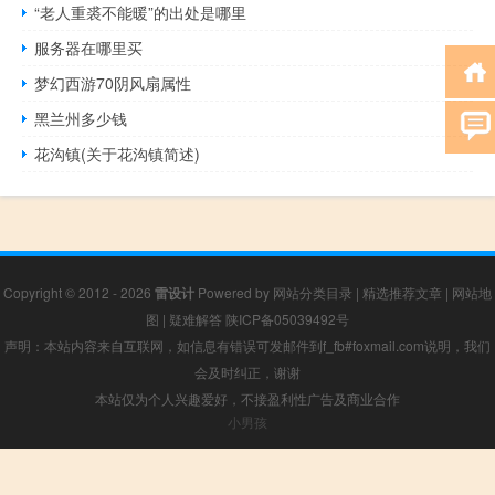
“老人重裘不能暖”的出处是哪里
服务器在哪里买
梦幻西游70阴风扇属性
黑兰州多少钱
花沟镇(关于花沟镇简述)
Copyright © 2012 - 2026
雷设计
Powered by
网站分类目录
|
精选推荐文章
|
网站地
图
|
疑难解答
陕ICP备05039492号
声明：本站内容来自互联网，如信息有错误可发邮件到f_fb#foxmail.com说明，我们
会及时纠正，谢谢
本站仅为个人兴趣爱好，不接盈利性广告及商业合作
小男孩