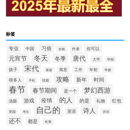
标签
习俗
专业
中国
你可以
作者
价格
冬天
唐代
元宵节
冬季
大学
学校
宋代
孩子
寓意
工作
年初
年龄
家庭
攻略
新年
时间
很多人
手机
技能
春节
梦幻西游
春节期间
是一个
的人
疫情
游戏
的是
红包
礼物
汤圆
自己的
诗人
英语
美国
诗词
考生
还不
都是
长辈