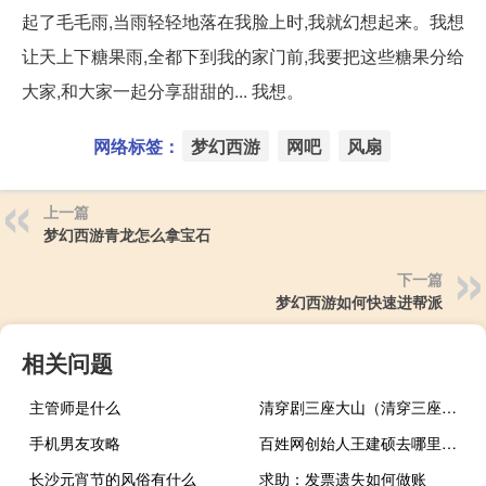
起了毛毛雨,当雨轻轻地落在我脸上时,我就幻想起来。我想
让天上下糖果雨,全都下到我的家门前,我要把这些糖果分给
大家,和大家一起分享甜甜的... 我想。
网络标签：
梦幻西游
网吧
风扇
上一篇
梦幻西游青龙怎么拿宝石
下一篇
梦幻西游如何快速进帮派
相关问题
主管师是什么
清穿剧三座大山（清穿三座大山是哪三部）
手机男友攻略
百姓网创始人王建硕去哪里了（王建硕-百姓网股份有限公司创始人兼董事长介绍）
长沙元宵节的风俗有什么
求助：发票遗失如何做账