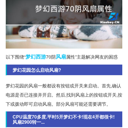
梦幻西游
风扇
以下围绕“
70阴
属性”主题解决网友的困惑
梦幻花园怎么启动风扇?
梦幻花园的风扇一般都设有按钮或开关来启动。首先,确认
电源是否已连接并开启。然后,找到风扇上的按钮或开关,按
下或拨动即可启动风扇。部分风扇可能还需要调节。
CPU温度70多度.平时5开梦幻不卡!现在4开都很卡!
风扇2900转一...