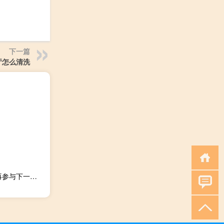
下一篇
厅怎么清洗
互联网动态：深交所上市公司京东方发布公告 称王东升不再参与下一届董事提名