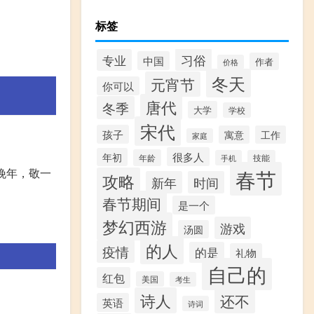
标签
习俗
专业
中国
作者
价格
冬天
元宵节
你可以
唐代
冬季
大学
学校
宋代
孩子
寓意
工作
家庭
很多人
年初
年龄
手机
技能
春节
晚年，敬一
攻略
新年
时间
春节期间
是一个
梦幻西游
游戏
汤圆
的人
疫情
的是
礼物
自己的
红包
美国
考生
诗人
还不
英语
诗词