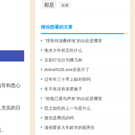
都是
长辈
猜你想看的文章
“埋骨何须桑梓地”的出处是哪里
衡水大年初五吃什么
京剧行当分为哪几种
dotnetfx35.exe安装不了
过年年三十早上贴对联吗
领导和悉心
冬天有没有老婆被子
“俗氛已逐鸟声来”的出处是哪里
又充实的日
思之如狂的上一句是什么
微信是腾讯的吗
漫画要多大年龄学的呢男生
离。