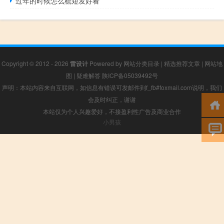
过年的时候怎么梳短发好看
Copyright © 2012 - 2026
雷设计
Powered by
网站分类目录
|
精选推荐文章
|
网站地
图
|
疑难解答
陕ICP备05039492号
声明：本站内容来自互联网，如信息有错误可发邮件到f_fb#foxmail.com说明，我们
会及时纠正，谢谢
本站仅为个人兴趣爱好，不接盈利性广告及商业合作
小男孩