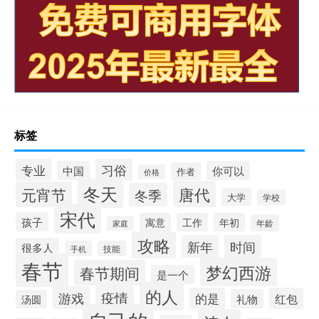
标签
习俗
专业
中国
你可以
作者
价格
冬天
唐代
元宵节
冬季
大学
学校
宋代
孩子
寓意
工作
年初
年龄
家庭
攻略
新年
时间
很多人
手机
技能
春节
梦幻西游
春节期间
是一个
的人
疫情
游戏
的是
红包
礼物
汤圆