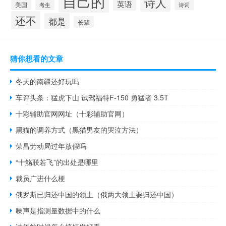
自己的
诗人
英语
美国
诗词
考生
还不
都是
长辈
猜你想看的文章
冬天的南疆还好玩吗
车评头条：猛虎下山 试驾福特F-150 勇猛者 3.5T
十彩辅助官网网址（十彩辅助官网）
黑猫的调养方式（黑猫男友的哭泣方法）
荣昌劳动局过年放假吗
“十觞联若飞”的出处是哪里
裁员广进什么梗
俄罗斯已归还中国的领土（俄两大领土要归还中国）
噪声是指测量数据中的什么