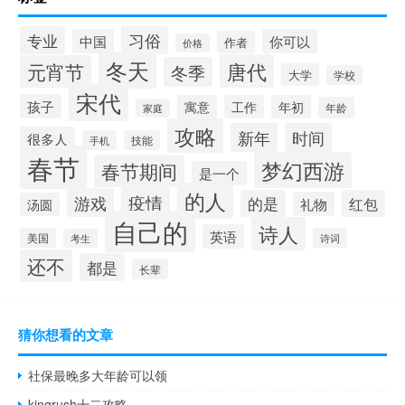
习俗
专业
中国
你可以
作者
价格
冬天
唐代
元宵节
冬季
大学
学校
宋代
孩子
寓意
工作
年初
年龄
家庭
攻略
新年
时间
很多人
手机
技能
春节
梦幻西游
春节期间
是一个
的人
疫情
游戏
的是
红包
礼物
汤圆
自己的
诗人
英语
美国
诗词
考生
还不
都是
长辈
猜你想看的文章
社保最晚多大年龄可以领
kingrush十二攻略