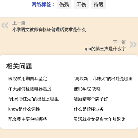
网络标签：
伤残
工伤
待遇
上一篇
小学语文教师资格证普通话要求是什么
下一篇
qia的第三声是什么字
相关问题
医院试用期自我鉴定
“离坎新工几铢火”的出处是哪里
冬天如何检测电器温度
催眠学院 攻略
“此兴渺江湖”的出处是哪里
洁厕精哪个牌子好
know是什么词性
什么是赎楼业务
配套费主要包括哪些
灵活就业女是多大年龄退休