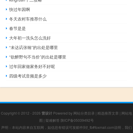
快过年因啊
冬天农村车推荐什么
春节是是
大年初一洗头怎么洗好
“未达讥张翰”的出处是哪里
“欲醉野句不当价”的出处是哪里
过年回家做家务好不好呢
四级考试音频是多少
Copyright © 2012 - 2026
雷设计
Powered by
网站分类目录
|
精选推荐文章
|
网站地
图
|
疑难解答
陕ICP备05039492号
声明：本站内容来自互联网，如信息有错误可发邮件到f_fb#foxmail.com说明，我们