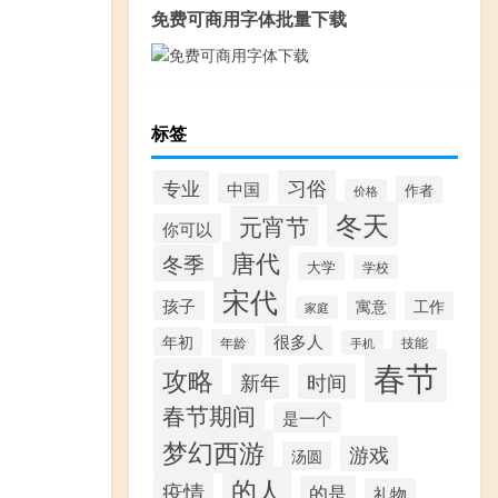
免费可商用字体批量下载
标签
习俗
专业
中国
作者
价格
冬天
元宵节
你可以
唐代
冬季
大学
学校
宋代
孩子
寓意
工作
家庭
很多人
年初
年龄
手机
技能
春节
攻略
新年
时间
春节期间
是一个
梦幻西游
游戏
汤圆
的人
疫情
的是
礼物