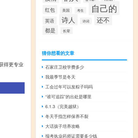
自己的
红包
美国
考生
诗人
还不
英语
诗词
都是
长辈
猜你想看的文章
获得更专业
石家庄卫校学费多少
我最季节是冬天
工会过年可以发粽子吗吗
“谁可追踪”的出处是哪里
6.1.3（完美越狱）
冬天手指怎样保养不裂
大话孩子培养攻略
报考执业药师证需要多少钱