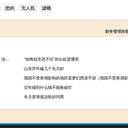
：
您的
无人机
滤镜
财务管理岗
幻灯片文字提取工具 V1.0 绿色免费版（幻灯片文字提取工具 V1.0 绿色免费版功能简介）
“知悔知非恐不任”的出处是哪里
山东拜年磕几个头为好
我国不受寒潮影响的地区是梦幻西游手游（我国不受寒潮影
过年碰到什么钱不能捡破烂
冬天穿厚底凉鞋好吗男