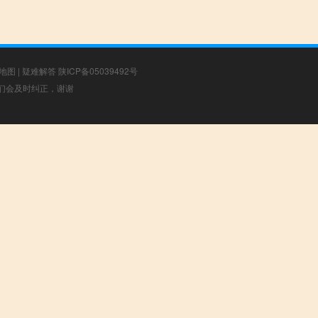
地图
|
疑难解答
陕ICP备05039492号
，我们会及时纠正，谢谢