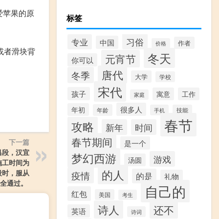
爱苹果的原
标签
习俗
专业
中国
作者
价格
或者滑块背
冬天
元宵节
你可以
唐代
冬季
大学
学校
宋代
孩子
寓意
工作
家庭
很多人
年初
年龄
手机
技能
春节
攻略
新年
时间
春节期间
下一篇
是一个
宜昌段，汉宜
梦幻西游
游戏
汤圆
施工时间为
的人
段时，服从
疫情
的是
礼物
过。 ​​​
自己的
红包
美国
考生
诗人
还不
英语
诗词