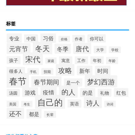
标签
习俗
专业
中国
你可以
作者
价格
冬天
唐代
元宵节
冬季
大学
学校
宋代
孩子
寓意
工作
年初
年龄
家庭
攻略
新年
时间
很多人
手机
技能
春节
梦幻西游
春节期间
是一个
的人
疫情
游戏
的是
红包
礼物
汤圆
自己的
诗人
英语
美国
诗词
考生
还不
都是
长辈