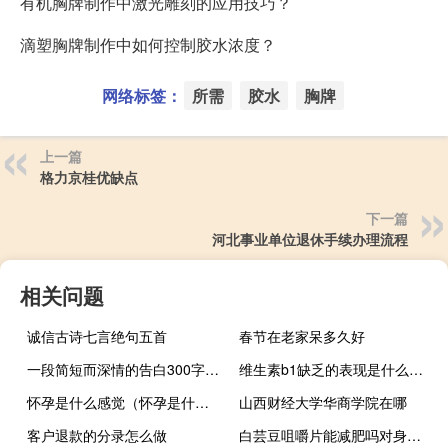
有机胸牌制作中激光雕刻的应用技巧？
滴塑胸牌制作中如何控制胶水浓度？
网络标签：
所需
胶水
胸牌
上一篇
格力京桂优缺点
下一篇
河北事业单位退休手续办理流程
相关问题
诚信古诗七言绝句五首
春节在老家呆多久好
一段简短而深情的告白300字（一段简短而深情的告白）
维生素b1缺乏的表现是什么（维生素b1缺乏的表现）
怀孕是什么感觉（怀孕是什么感觉）
山西财经大学华商学院在哪
客户退款的分录怎么做
白芸豆咀嚼片能减肥吗对身体有害吗（白芸豆咀嚼片能减肥吗）