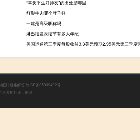
“辜负平生好师友”的出处是哪里
灯影牛肉哪个牌子好
一建是高级职称吗
淋巴结发炎结节有多大年纪
地图
|
疑难解答
陕ICP备05039492号
，我们会及时纠正，谢谢