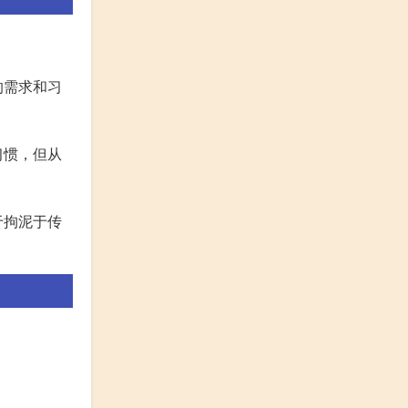
。
的需求和习
习惯，但从
于拘泥于传