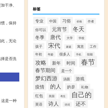
更加干净、
标签
习俗
专业
中国
作者
价格
习惯，保持
冬天
元宵节
你可以
唐代
冬季
大学
学校
因此，无论
宋代
孩子
寓意
工作
家庭
很多人
年初
年龄
手机
技能
选择是否洗
春节
攻略
新年
时间
春节期间
是一个
梦幻西游
游戏
汤圆
的人
疫情
的是
礼物
自己的
红包
美国
考生
。这是一种
诗人
还不
英语
诗词