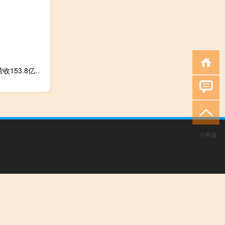
美国运通第三季度每股收益3.3美元预期2.95美元第三季度营收153.8亿美元预期153.3亿美元
小男孩