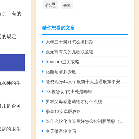
都是
长辈
有余；有的
猜你想看的文章
同的规定，
大年三十聚财怎么填日期
跟元宵有关的儿歌或童谣
treasure过关攻略
比熊耐寒多少度
险资现身44只个股前十大流通股东平安银行、中国联通、万丰奥威持股数量居前
为水神的生
“休教急切”的出处是哪里
要对父母感恩戴德才行什么梗
初几是否可
拳皇12安卓版攻略
吃什么软化血管最好怎么控制胆固醇（吃什么软化血管最好）
家庭的卫生
冬天做游轮冷吗