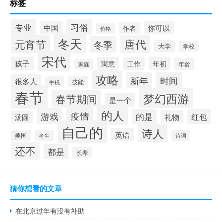
标签
习俗
专业
中国
你可以
作者
价格
冬天
唐代
元宵节
冬季
大学
学校
宋代
孩子
寓意
工作
年初
年龄
家庭
攻略
新年
时间
很多人
手机
技能
春节
梦幻西游
春节期间
是一个
的人
疫情
游戏
的是
红包
礼物
汤圆
自己的
诗人
英语
美国
诗词
考生
还不
都是
长辈
猜你想看的文章
在北京过年有没有补助