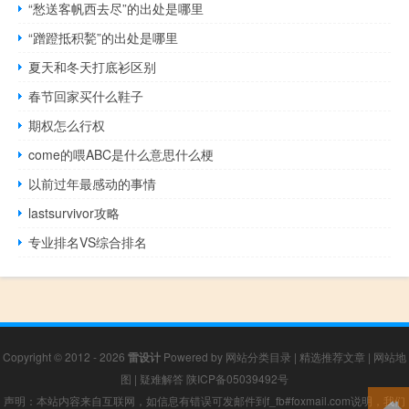
“愁送客帆西去尽”的出处是哪里
“蹭蹬抵积甃”的出处是哪里
夏天和冬天打底衫区别
春节回家买什么鞋子
期权怎么行权
come的喂ABC是什么意思什么梗
以前过年最感动的事情
lastsurvivor攻略
专业排名VS综合排名
Copyright © 2012 - 2026
雷设计
Powered by
网站分类目录
|
精选推荐文章
|
网站地
图
|
疑难解答
陕ICP备05039492号
声明：本站内容来自互联网，如信息有错误可发邮件到f_fb#foxmail.com说明，我们