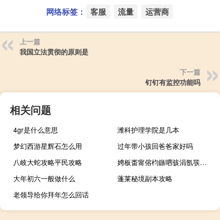
网络标签：
客服
流量
运营商
上一篇
我国立法贯彻的原则是
下一篇
钉钉有监控功能吗
相关问题
4gr是什么意思
潍科护理学院是几本
梦幻西游星辉石怎么用
过年带小孩回爸爸家好吗
八岐大蛇攻略平民攻略
娉板畨甯傛枃鏃呬骇涓氬彂灞曞娍澶村悜濂?鍚嶄箟澧為€熷疄鐜颁袱浣嶆暟澧為暱 到底什么情况嘞
大年初六一般做什么
蓬莱秘境副本攻略
老领导给你拜年怎么回话