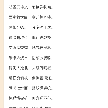
明昏无停态，顷刻异状候。
西南雄太白，突起莫间簉。
藩都配德运，分宅占丁戊。
逍遥越坤位，诋讦陷乾窦。
空虚寒兢兢，风气较搜漱。
朱维方烧日，阴霰纵腾糅。
昆明大池北，去觌偶晴昼。
绵联穷俯视，倒侧困清沤。
微澜动水面，踊跃躁猱狖。
惊呼惜破碎，仰喜呀不仆。