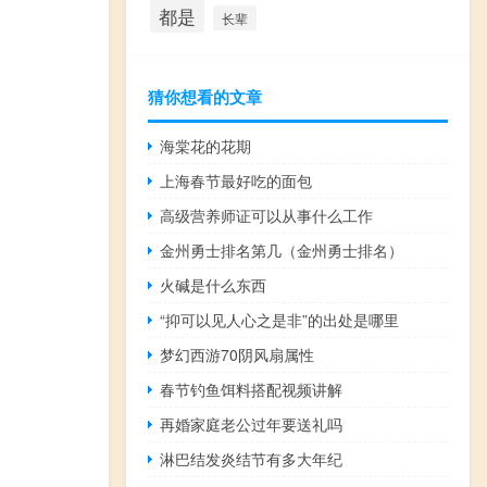
都是
长辈
猜你想看的文章
海棠花的花期
上海春节最好吃的面包
高级营养师证可以从事什么工作
金州勇士排名第几（金州勇士排名）
火碱是什么东西
“抑可以见人心之是非”的出处是哪里
梦幻西游70阴风扇属性
春节钓鱼饵料搭配视频讲解
再婚家庭老公过年要送礼吗
淋巴结发炎结节有多大年纪