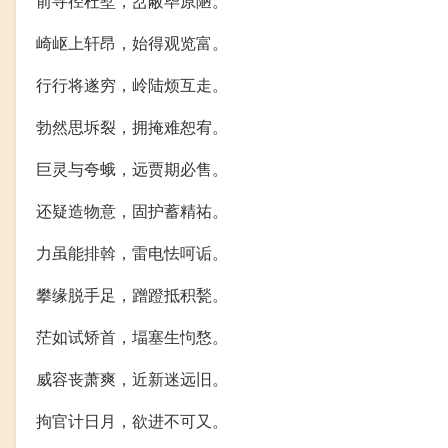
前寻径杜墅，岔蔽毕原陋。
崎岖上轩昂，始得观览富。
行行将遂穷，岭陆烦互走。
勃然思坼裂，拥掩难恕宥。
巨灵与夸蛾，远贾期必售。
还疑造物意，固护蓄精祐。
力虽能排斡，雷电怯呵诟。
攀缘脱手足，蹭蹬抵积甃。
茫如试矫首，堛塞生怐愗。
威容丧萧爽，近新迷远旧。
拘官计日月，欲进不可又。