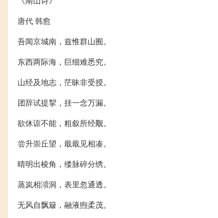
《南山诗》
唐代 韩愈
吾闻京城南，兹惟群山囿。
东西两际海，巨细难悉究。
山经及地志，茫昧非受授。
团辞试提挈，挂一念万漏。
欲休谅不能，粗叙所经觏。
尝升崇丘望，戢戢见相凑。
晴明出棱角，缕脉碎分绣。
蒸岚相澒洞，表里忽通透。
无风自飘簸，融液煦柔茂。