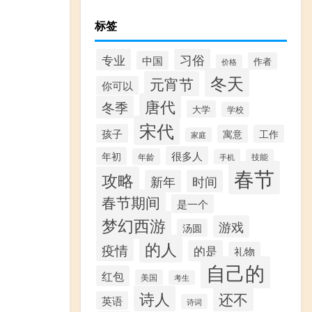
标签
习俗
专业
中国
作者
价格
冬天
元宵节
你可以
唐代
冬季
大学
学校
宋代
孩子
寓意
工作
家庭
很多人
年初
年龄
手机
技能
春节
攻略
新年
时间
春节期间
是一个
梦幻西游
游戏
汤圆
的人
疫情
的是
礼物
自己的
红包
美国
考生
诗人
还不
英语
诗词