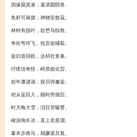
因缘窥其湫，凝湛閟阴兽。
鱼虾可俯掇，神物安敢寇。
林柯有脱叶，欲堕鸟惊救。
争衔弯环飞，投弃急哺鷇。
旋归道回睨，达枿壮复奏。
吁嗟信奇怪，峙质能化贸。
前年遭谴谪，探历得邂逅。
初从蓝田入，顾盻劳颈脰。
时天晦大雪，泪目苦矇瞀。
峻涂拖长冰，直上若悬溜。
褰衣步推马，颠蹶退且复。