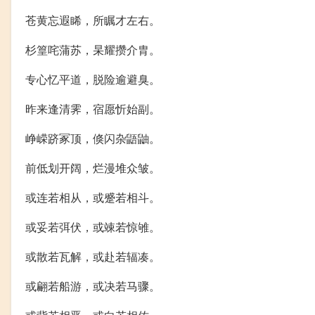
苍黄忘遐睎，所瞩才左右。
杉篁咤蒲苏，杲耀攒介胄。
专心忆平道，脱险逾避臭。
昨来逢清霁，宿愿忻始副。
峥嵘跻冢顶，倏闪杂鼯鼬。
前低划开阔，烂漫堆众皱。
或连若相从，或蹙若相斗。
或妥若弭伏，或竦若惊雊。
或散若瓦解，或赴若辐凑。
或翩若船游，或决若马骤。