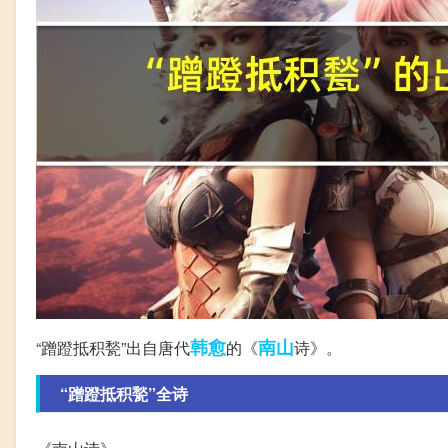
韩愈
南山
“蹭蹬抵积甃”出自唐代
的《
诗》。
“蹭蹬抵积甃”全诗