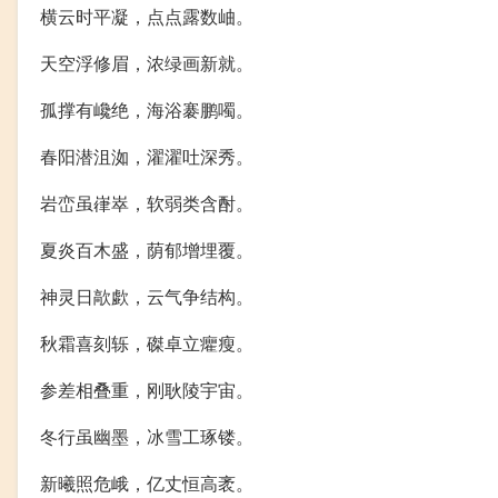
横云时平凝，点点露数岫。
天空浮修眉，浓绿画新就。
孤撑有巉绝，海浴褰鹏噣。
春阳潜沮洳，濯濯吐深秀。
岩峦虽嵂崒，软弱类含酎。
夏炎百木盛，荫郁增埋覆。
神灵日歊歔，云气争结构。
秋霜喜刻轹，磔卓立癯瘦。
参差相叠重，刚耿陵宇宙。
冬行虽幽墨，冰雪工琢镂。
新曦照危峨，亿丈恒高袤。