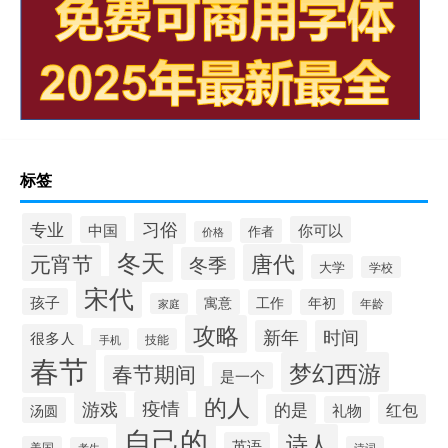
标签
习俗
专业
中国
你可以
作者
价格
冬天
唐代
元宵节
冬季
大学
学校
宋代
孩子
寓意
工作
年初
年龄
家庭
攻略
新年
时间
很多人
手机
技能
春节
梦幻西游
春节期间
是一个
的人
疫情
游戏
的是
红包
礼物
汤圆
自己的
诗人
英语
美国
诗词
考生