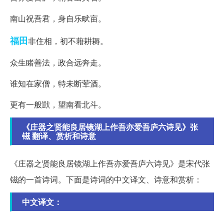
南山祝吾君，身自乐畎亩。
福田
非住相，初不藉耕耨。
众生睹善法，政合远奔走。
谁知在家僧，特未断荤酒。
更有一般獃，望南看北斗。
《庄器之贤能良居镜湖上作吾亦爱吾庐六诗见》张
镃 翻译、赏析和诗意
《庄器之贤能良居镜湖上作吾亦爱吾庐六诗见》是宋代张
镃的一首诗词。下面是诗词的中文译文、诗意和赏析：
中文译文：