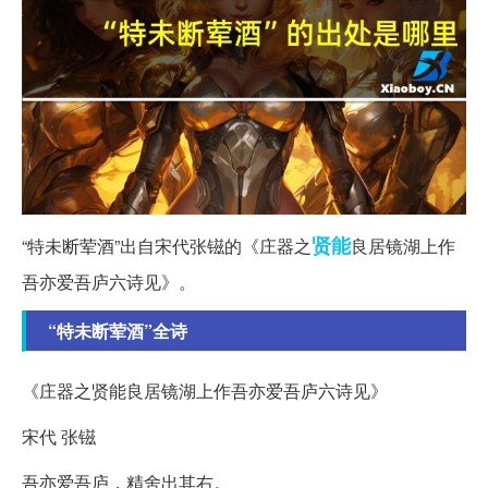
贤能
“特未断荤酒”出自宋代张镃的《庄器之
良居镜湖上作
吾亦爱吾庐六诗见》。
“特未断荤酒”全诗
《庄器之贤能良居镜湖上作吾亦爱吾庐六诗见》
宋代 张镃
吾亦爱吾庐，精舍出其右。