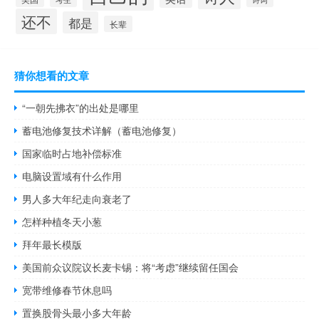
还不
都是
长辈
猜你想看的文章
“一朝先拂衣”的出处是哪里
蓄电池修复技术详解（蓄电池修复）
国家临时占地补偿标准
电脑设置域有什么作用
男人多大年纪走向衰老了
怎样种植冬天小葱
拜年最长模版
美国前众议院议长麦卡锡：将“考虑”继续留任国会
宽带维修春节休息吗
置换股骨头最小多大年龄