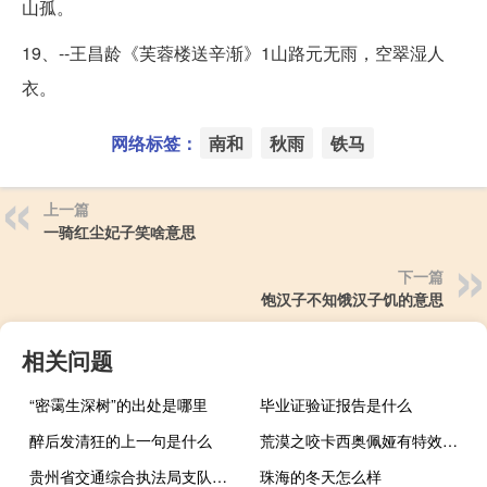
山孤。
19、--王昌龄《芙蓉楼送辛渐》1山路元无雨，空翠湿人
衣。
网络标签：
南和
秋雨
铁马
上一篇
一骑红尘妃子笑啥意思
下一篇
饱汉子不知饿汉子饥的意思
相关问题
“密霭生深树”的出处是哪里
毕业证验证报告是什么
醉后发清狂的上一句是什么
荒漠之咬卡西奥佩娅有特效吗（荒漠之咬 卡西奥佩娅）
贵州省交通综合执法局支队级别（贵州省交通厅高管局长啥级别）
珠海的冬天怎么样