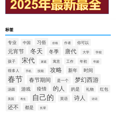
标签
习俗
专业
中国
你可以
作者
价格
冬天
唐代
元宵节
冬季
大学
学校
宋代
孩子
寓意
工作
年初
年龄
家庭
攻略
新年
时间
很多人
手机
技能
春节
梦幻西游
春节期间
是一个
的人
疫情
游戏
的是
红包
礼物
汤圆
自己的
诗人
英语
美国
诗词
考生
还不
都是
长辈