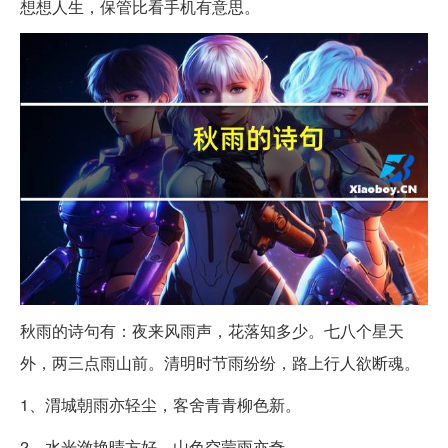
想想人生，保管比看手机有意思。
秋雨的诗句有：夜来风雨声，花落知多少。七八个星天
外，两三点雨山前。清明时节雨纷纷，路上行人欲断魂。
1、渭城朝雨亦轻尘，客舍青青柳色新。
2、水光潋艳晴方好，山色空蒙雨亦奇。