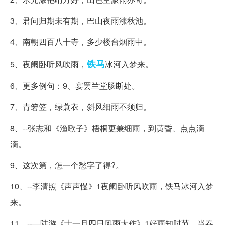
3、君问归期未有期，巴山夜雨涨秋池。
4、南朝四百八十寺，多少楼台烟雨中。
铁马
5、夜阑卧听风吹雨，
冰河入梦来。
6、更多例句：9、宴罢兰堂肠断处。
7、青箬笠，绿蓑衣，斜风细雨不须归。
8、--张志和《渔歌子》梧桐更兼细雨，到黄昏、点点滴
滴。
9、这次第，怎一个愁字了得?。
10、--李清照《声声慢》1夜阑卧听风吹雨，铁马冰河入梦
来。
11、--―陆游《十一月四日风雨大作》1好雨知时节，当春