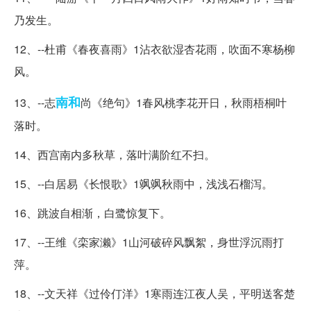
乃发生。
12、--杜甫《春夜喜雨》1沾衣欲湿杏花雨，吹面不寒杨柳
风。
南和
13、--志
尚《绝句》1春风桃李花开日，秋雨梧桐叶
落时。
14、西宫南内多秋草，落叶满阶红不扫。
15、--白居易《长恨歌》1飒飒秋雨中，浅浅石榴泻。
16、跳波自相渐，白鹭惊复下。
17、--王维《栾家濑》1山河破碎风飘絮，身世浮沉雨打
萍。
18、--文天祥《过伶仃洋》1寒雨连江夜人吴，平明送客楚