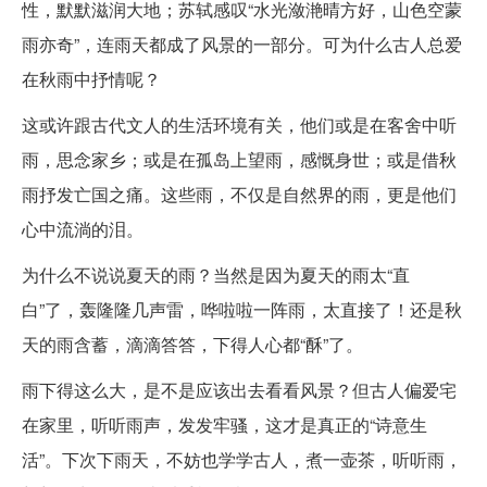
性，默默滋润大地；苏轼感叹“水光潋滟晴方好，山色空蒙
雨亦奇”，连雨天都成了风景的一部分。可为什么古人总爱
在秋雨中抒情呢？
这或许跟古代文人的生活环境有关，他们或是在客舍中听
雨，思念家乡；或是在孤岛上望雨，感慨身世；或是借秋
雨抒发亡国之痛。这些雨，不仅是自然界的雨，更是他们
心中流淌的泪。
为什么不说说夏天的雨？当然是因为夏天的雨太“直
白”了，轰隆隆几声雷，哗啦啦一阵雨，太直接了！还是秋
天的雨含蓄，滴滴答答，下得人心都“酥”了。
雨下得这么大，是不是应该出去看看风景？但古人偏爱宅
在家里，听听雨声，发发牢骚，这才是真正的“诗意生
活”。下次下雨天，不妨也学学古人，煮一壶茶，听听雨，