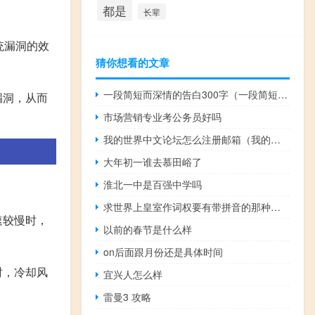
都是
长辈
统漏洞的效
猜你想看的文章
一段简短而深情的告白300字（一段简短而深情的告白）
漏洞，从而
市场营销专业考公务员好吗
我的世界中文论坛怎么注册邮箱（我的世界中文论坛怎么注册）
大年初一谁去慕田峪了
淮北一中是百强中学吗
求世界上皇室作词权要有带拼音的那种常用词而且所有词不一定都是拼音_
速较慢时，
以前的春节是什么样
on后面跟月份还是具体时间
时，冷却风
宜兴人怎么样
雷曼3 攻略