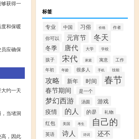
能够获得一
标签
习俗
适度和保暖
专业
中国
作者
价格
冬天
元宵节
你可以
唐代
冬季
驶员应确保
大学
学校
宋代
孩子
寓意
工作
家庭
很多人
年初
年龄
手机
技能
春节
攻略
新年
时间
春节期间
要大约一天
是一个
梦幻西游
游戏
汤圆
的人
疫情
的是
礼物
料，当堵洞
自己的
红包
美国
考生
诗人
还不
英语
诗词
较高，因此