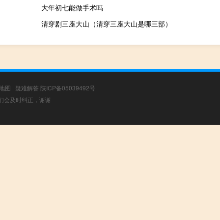
大年初七能做手术吗
清穿剧三座大山（清穿三座大山是哪三部）
地图
|
疑难解答
陕ICP备05039492号
，我们会及时纠正，谢谢