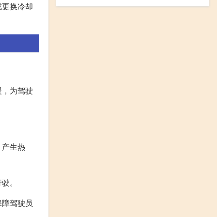
或更换冷却
暖，为驾驶
，产生热
行驶。
保障驾驶员